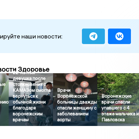
ируйте наши новости:
вости Здоровье
22-летняя
девушка после
вые
столкновения с
КАМАЗом смогла
Врачи
вернуться к
Воронежской
Воронежские
ению
обычной жизни
больницы дважды
врачи спасли
благодаря
спасли женщину с
упавшего с 4
воронежским
заболеванием
этажа мальчика и
врачам
аорты
Павловска