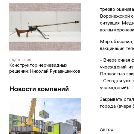
трезво оценива
Воронежской о
ситуация. Меди
волны коронав
Мэр объяснил, 
вакцинация теп
- Вчера очная 
08/08
14:00
Конструктор неочевидных
учреждений, из
решений: Николай Рукавишников
Полностью зак
- Сегодня уже 
учреждений).
Новости компаний
Закрывать стал
города (вчера б
Автор: