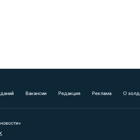
зданий
Вакансии
Редакция
Реклама
О холд
новости»
X