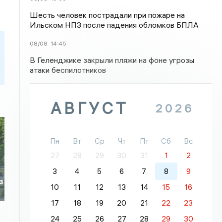
Шесть человек пострадали при пожаре на
Ильском НПЗ после падения обломков БПЛА
08/08
14:45
В Геленджике закрыли пляжи на фоне угрозы
атаки беспилотников
АВГУСТ
2026
Пн
Вт
Ср
Чт
Пт
Сб
Вс
27
28
29
30
31
1
2
3
4
5
6
7
8
9
з
10
11
12
13
14
15
16
17
18
19
20
21
22
23
24
25
26
27
28
29
30