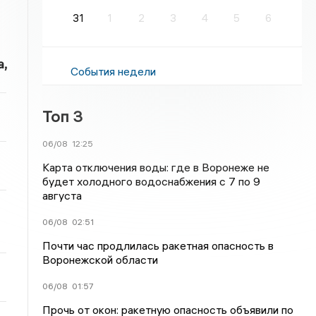
31
1
2
3
4
5
6
,
События недели
Топ 3
06/08
12:25
Карта отключения воды: где в Воронеже не
будет холодного водоснабжения с 7 по 9
августа
06/08
02:51
Почти час продлилась ракетная опасность в
Воронежской области
06/08
01:57
Прочь от окон: ракетную опасность объявили по