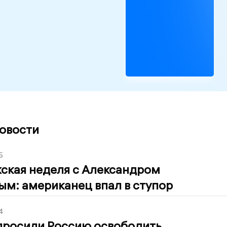
новости
5
ская неделя с Александром
ым: американец впал в ступор
4
росили Россию освободить