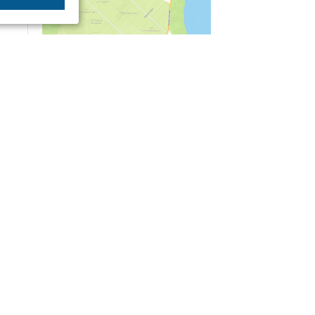
04/03
09:50
«Зимники» против «летников», а Попенков
против всех. Электроколлапс на окраине
Воронежа
Интервью
01/08
08:10
«Трус не работает в инкассации»: как устроена
работа перевозчика денег
30/07
08:00
Партбилет у сердца и вера в Бога: капитан 1-го