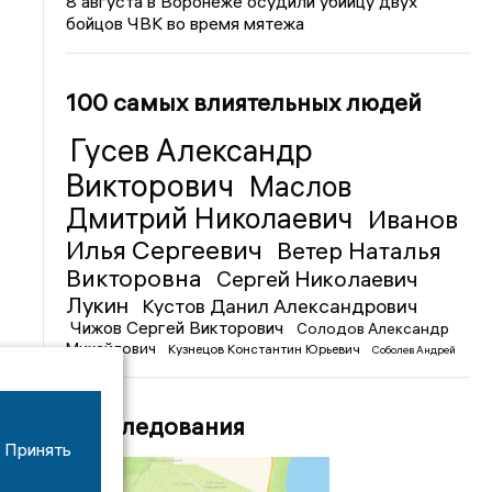
8 августа в Воронеже осудили убийцу двух
бойцов ЧВК во время мятежа
100 самых влиятельных людей
Гусев Александр
Викторович
Маслов
Дмитрий Николаевич
Иванов
Илья Сергеевич
Ветер Наталья
Викторовна
Сергей Николаевич
Лукин
Кустов Данил Александрович
Чижов Сергей Викторович
Солодов Александр
Михайлович
Кузнецов Константин Юрьевич
Соболев Андрей
Иванович
Расследования
Принять