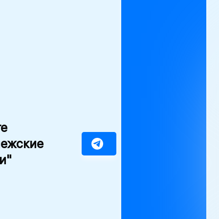
те
нежские
и"