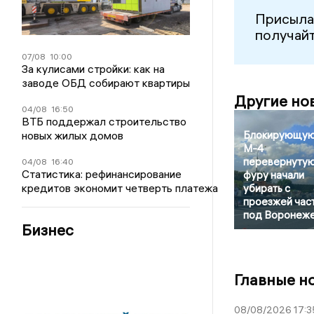
Присыла
получайт
07/08
10:00
За кулисами стройки: как на
заводе ОБД собирают квартиры
Другие но
04/08
16:50
ВТБ поддержал строительство
новых жилых домов
Блокирующу
М-4
перевернуту
04/08
16:40
Статистика: рефинансирование
фуру начали
кредитов экономит четверть платежа
убирать с
проезжей час
под Воронеж
Бизнес
Главные н
08/08/2026 17:3