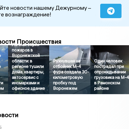
йте новости нашему Дежурному –
е вознаграждение!
вости Происшествия
Ночная серия
пожаров в
ю
Воронежской
области: в
Рухнувшая на
Один человек
ю
регионе тушили
отбойник М-4
пострадал при
дома, квартиры,
фура создала 30-
опрокидывании
автосервис с
километровую
грузовика на М-
ти
иномарками и
пробку под
в Рамонском
ем
офисное здание
Воронежем
районе
овости
5