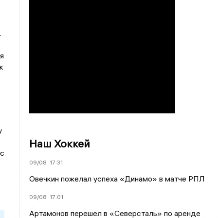
.
я
к
у
Наш Хоккей
 с
09/08
17:31
Овечкин пожелал успеха «Динамо» в матче РПЛ
09/08
17:01
Артамонов перешёл в «Северсталь» по аренде