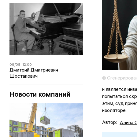
09/08
12:00
Дмитрий Дмитриевич
Шостакович
© Сгенерирова
и является инв
Новости компаний
попытаться скр
этим, суд прин
изоляторе.
Автор:
Алина 