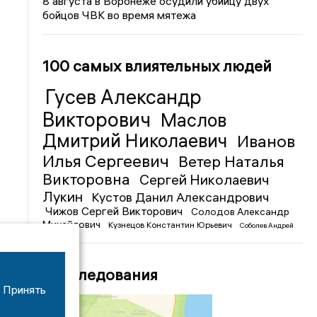
8 августа в Воронеже осудили убийцу двух
бойцов ЧВК во время мятежа
100 самых влиятельных людей
Гусев Александр
Викторович
Маслов
Дмитрий Николаевич
Иванов
Илья Сергеевич
Ветер Наталья
Викторовна
Сергей Николаевич
Лукин
Кустов Данил Александрович
Чижов Сергей Викторович
Солодов Александр
Михайлович
Кузнецов Константин Юрьевич
Соболев Андрей
Иванович
Расследования
Принять