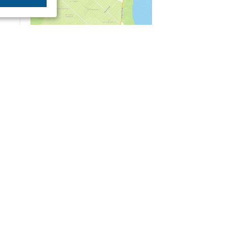
04/03
09:50
«Зимники» против «летников», а Попенков
против всех. Электроколлапс на окраине
Воронежа
Интервью
01/08
08:10
«Трус не работает в инкассации»: как устроена
работа перевозчика денег
30/07
08:00
Партбилет у сердца и вера в Бога: капитан 1-го