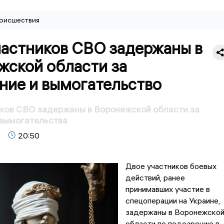
оисшествия
частников СВО задержаны в
жской области за
ние и вымогательство
ков СВО задержаны в Воронежской области за
 вымогательства
20:50
Двое участников боевых
действий, ранее
принимавших участие в
спецоперации на Украине,
задержаны в Воронежско
области по подозрению в