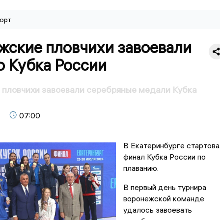
орт
жские пловчихи завоевали
о Кубка России
 пловчихи завоевали серебряные медали Кубка
07:00
В Екатеринбурге стартова
финал Кубка России по
плаванию.
В первый день турнира
воронежской команде
удалось завоевать