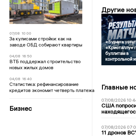
Другие но
07/08
10:00
За кулисами стройки: как на
«Буран» усту
заводе ОБД собирают квартиры
«Кристаллу» 
буллитам в
04/08
16:50
контрольной и
ВТБ поддержал строительство
новых жилых домов
04/08
16:40
Статистика: рефинансирование
Главные н
кредитов экономит четверть платежа
07/08/2026 10:4
США попроси
Бизнес
находящегос
07/08/2026 07:
11 дронов ВС