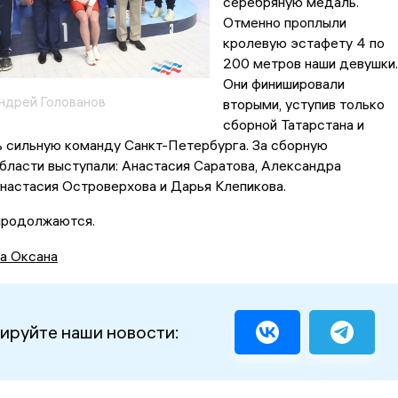
серебряную медаль.
Отменно проплыли
кролевую эстафету 4 по
200 метров наши девушки.
Они финишировали
ндрей Голованов
вторыми, уступив только
сборной Татарстана и
ь сильную команду Санкт-Петербурга. За сборную
ласти выступали: Анастасия Саратова, Александра
настасия Островерхова и Дарья Клепикова.
продолжаются.
а Оксана
ируйте наши новости: