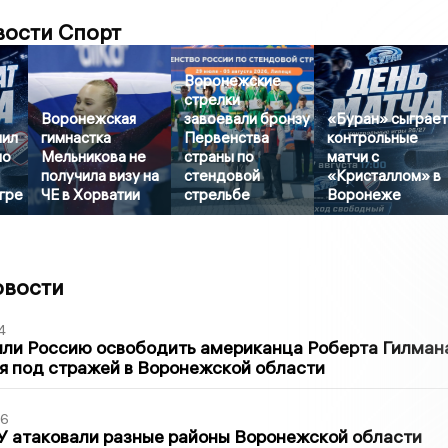
вости Спорт
Воронежские
стрелки
Воронежская
завоевали бронзу
«Буран» сыграе
пил
гимнастка
Первенства
контрольные
по
Мельникова не
страны по
матчи с
получила визу на
стендовой
«Кристаллом» в
гре
ЧЕ в Хорватии
стрельбе
Воронеже
овости
4
ли Россию освободить американца Роберта Гилмана
я под стражей в Воронежской области
06
У атаковали разные районы Воронежской области