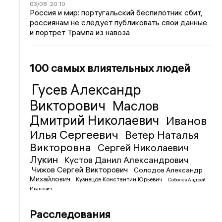
03/08
20:10
Россия и мир: португальский беспилотник сбит,
россиянам не следует публиковать свои данные
и портрет Трампа из навоза
100 самых влиятельных людей
Гусев Александр
Викторович
Маслов
Дмитрий Николаевич
Иванов
Илья Сергеевич
Ветер Наталья
Викторовна
Сергей Николаевич
Лукин
Кустов Данил Александрович
Чижов Сергей Викторович
Солодов Александр
Михайлович
Кузнецов Константин Юрьевич
Соболев Андрей
Иванович
Расследования