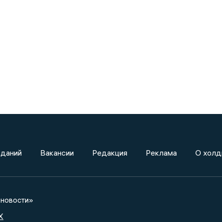
зданий
Вакансии
Редакция
Реклама
О холд
новости»
X