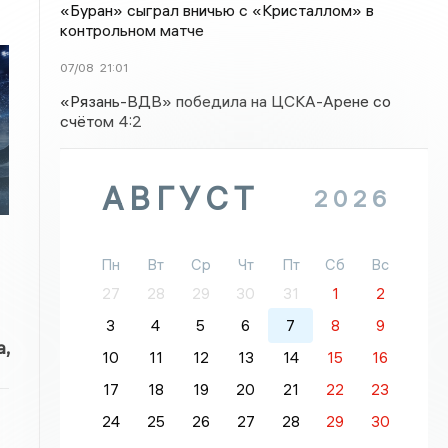
«Буран» сыграл вничью с «Кристаллом» в
контрольном матче
07/08
21:01
«Рязань-ВДВ» победила на ЦСКА-Арене со
т
счётом 4:2
АВГУСТ
2026
Пн
Вт
Ср
Чт
Пт
Сб
Вс
27
28
29
30
31
1
2
3
4
5
6
7
8
9
,
10
11
12
13
14
15
16
17
18
19
20
21
22
23
24
25
26
27
28
29
30