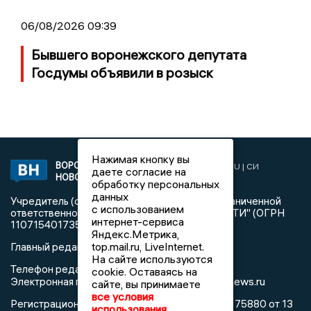
06/08/2026 09:39
Бывшего воронежского депутата
Госдумы объявили в розыск
Нажимая кнопку вы
ВОРОНЕЖСКИЕ
2019 © VORONEZHNEWS.RU | СИ
даете согласие на
НОВОСТИ
«Воронежские новости»
обработку персональных
данных
Учредитель (соучредители): Общество с ограниченной
с использованием
ответственностью "РЕГИОНАЛЬНЫЕ НОВОСТИ" (ОГРН
интернет-сервиса
1107154017354)
Яндекс.Метрика,
top.mail.ru, LiveInternet.
Главный редактор: Пирогов А.А.
На сайте используются
Телефон редакции: +7 (473) 262 77 92
cookie. Оставаясь на
info@voronezhnews.ru
Электронная почта редакции:
сайте, вы принимаете
все условия
Регистрационный номер: серия Эл № ФС 77 - 75880 от 13
использования.