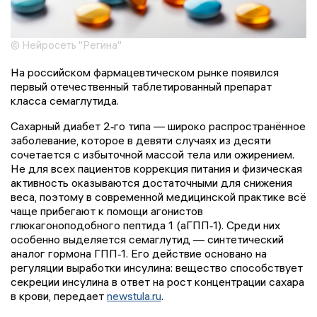
© Нейросеть "Регина"
На российском фармацевтическом рынке появился
первый отечественный таблетированный препарат
класса семаглутида.
Сахарный диабет 2‑го типа — широко распространённое
заболевание, которое в девяти случаях из десяти
сочетается с избыточной массой тела или ожирением.
Не для всех пациентов коррекция питания и физическая
активность оказываются достаточными для снижения
веса, поэтому в современной медицинской практике всё
чаще прибегают к помощи агонистов
глюкагоноподобного пептида 1 (аГПП‑1). Среди них
особенно выделяется семаглутид — синтетический
аналог гормона ГПП‑1. Его действие основано на
регуляции выработки инсулина: вещество способствует
секреции инсулина в ответ на рост концентрации сахара
в крови, передает
newstula.ru
.