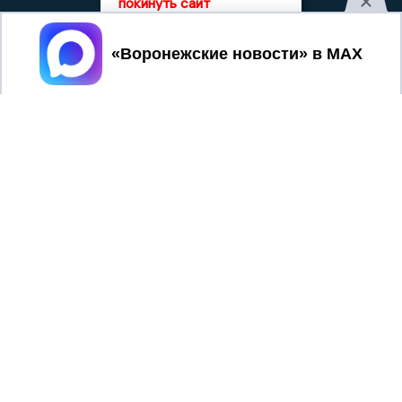
покинуть сайт
Регистрационный номер: серия Эл № ФС 77 - 75880 от 13
июня 2019г. согласно выписке из реестра
Принять
зарегистрированных средств массовой информации
выдана Федеральной службой по надзору в сфере связи,
информационных технологий и массовых коммуникаций
При использовании любого материала с данного сайта
гиперссылка на Сетевое издание «Воронежские новости»
обязательна.
Сообщения на сером фоне размещены на правах рекламы
@mazov
MAX
Написать директору в телеграм
или
О холдинге
Вакансии
Реклама
Дежурный по новостям
16+