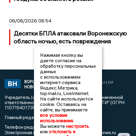
06/08/2026 08:54
Десятки БПЛА атаковали Воронежскую
область ночью, есть повреждения
Нажимая кнопку вы
даете согласие на
обработку персональных
данных
с использованием
ВОРОНЕЖСКИЕ
интернет-сервиса
2019 © VORONEZHNEWS.RU | СИ
НОВОСТИ
Яндекс.Метрика,
«Воронежские новости»
top.mail.ru, LiveInternet.
Учредитель (соучредители): Общество с ограниченной
На сайте используются
ответственностью "РЕГИОНАЛЬНЫЕ НОВОСТИ" (ОГРН
cookie. Оставаясь на
1107154017354)
сайте, вы принимаете
все условия
Главный редактор: Пирогов А.А.
использования.
Вы можете
настроить
Телефон редакции: +7 (473) 262 77 92
или
отклонить и
info@voronezhnews.ru
Электронная почта редакции: