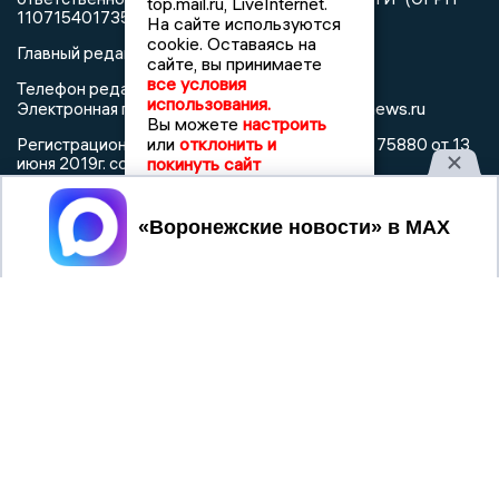
top.mail.ru, LiveInternet.
1107154017354)
На сайте используются
cookie. Оставаясь на
Главный редактор: Пирогов А.А.
сайте, вы принимаете
все условия
Телефон редакции: +7 (473) 262 77 92
использования.
info@voronezhnews.ru
Электронная почта редакции:
Вы можете
настроить
или
отклонить и
Регистрационный номер: серия Эл № ФС 77 - 75880 от 13
покинуть сайт
июня 2019г. согласно выписке из реестра
зарегистрированных средств массовой информации
выдана Федеральной службой по надзору в сфере связи,
Принять
информационных технологий и массовых коммуникаций
При использовании любого материала с данного сайта
гиперссылка на Сетевое издание «Воронежские новости»
обязательна.
Сообщения на сером фоне размещены на правах рекламы
@mazov
MAX
Написать директору в телеграм
или