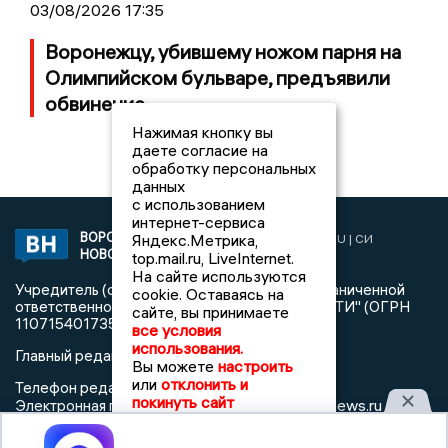
03/08/2026 17:35
Воронежцу, убившему ножом парня на
Олимпийском бульваре, предъявили
обвинение
Нажимая кнопку вы
даете согласие на
обработку персональных
данных
с использованием
интернет-сервиса
ВОРОНЕЖСКИЕ
Яндекс.Метрика,
2019 © VORONEZHNEWS.RU | СИ
НОВОСТИ
«Воронежские новости»
top.mail.ru, LiveInternet.
На сайте используются
Учредитель (соучредители): Общество с ограниченной
cookie. Оставаясь на
ответственностью "РЕГИОНАЛЬНЫЕ НОВОСТИ" (ОГРН
сайте, вы принимаете
1107154017354)
все условия
использования.
Главный редактор: Пирогов А.А.
Вы можете
настроить
или
отклонить и
Телефон редакции: +7 (473) 262 77 92
покинуть сайт
info@voronezhnews.ru
Электронная почта редакции:
Регистрационный номер: серия Эл № ФС 77 - 75880 от 13