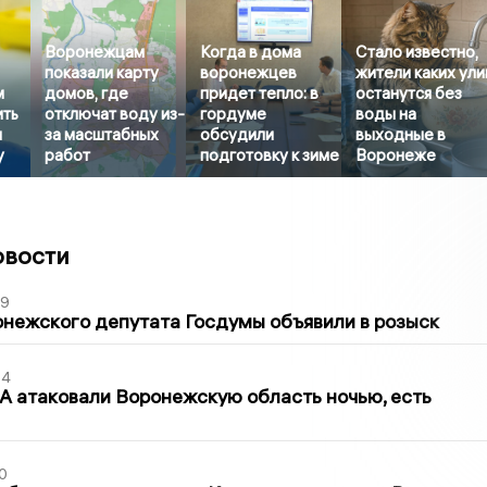
Воронежцам
Когда в дома
Стало известно,
показали карту
воронежцев
жители каких ули
м
домов, где
придет тепло: в
останутся без
ить
отключат воду из-
гордуме
воды на
и
за масштабных
обсудили
выходные в
у
работ
подготовку к зиме
Воронеже
овости
39
нежского депутата Госдумы объявили в розыск
54
 атаковали Воронежскую область ночью, есть
0