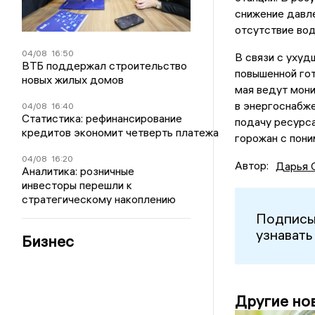
снижение давл
отсутствие вод
04/08
16:50
В связи с уху
ВТБ поддержал строительство
повышенной го
новых жилых домов
мая ведут мони
в энергоснабж
04/08
16:40
Статистика: рефинансирование
подачу ресурса
кредитов экономит четверть платежа
горожан с пон
04/08
16:20
Автор:
Дарья 
Аналитика: розничные
инвесторы перешли к
стратегическому накоплению
Подписы
узнавать
Бизнес
Другие но