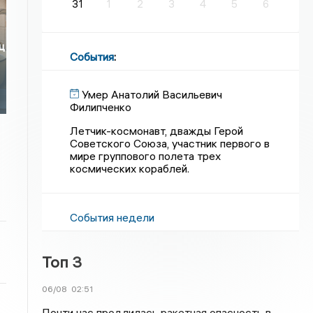
31
1
2
3
4
5
6
ц
События
:
Умер Анатолий Васильевич
Филипченко
Летчик-космонавт, дважды Герой
Советского Союза, участник первого в
мире группового полета трех
космических кораблей.
События недели
Топ 3
06/08
02:51
Почти час продлилась ракетная опасность в