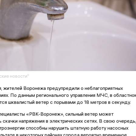
кие новости"
я, жителей Воронежа предупредили о неблагоприятных
иях. По данным регионального управления МЧС, в областно
ся шквалистый ветер с порывами до 18 метров в секунду.
специалисты «РВК-Воронеж», сильный ветер может
 скачки напряжения в электрических сетях. В свою очередь
троэнергии способны нарушить штатную работу насосных
ультате в некоторых районах города вероятно временное