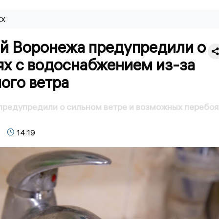
КХ
й Воронежа предупредили о
ях с водоснабжением из-за
ого ветра
редупредили о сильном ветре и возможных перебоя
14:19