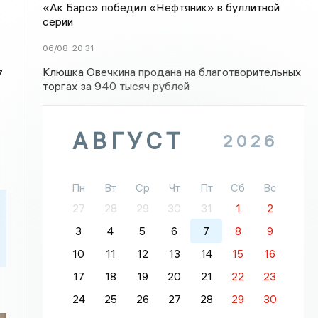
«Ак Барс» победил «Нефтяник» в буллитной
серии
06/08
20:31
Клюшка Овечкина продана на благотворительных
7
торгах за 940 тысяч рублей
АВГУСТ
2026
Пн
Вт
Ср
Чт
Пт
Сб
Вс
27
28
29
30
31
1
2
3
4
5
6
7
8
9
10
11
12
13
14
15
16
17
18
19
20
21
22
23
24
25
26
27
28
29
30