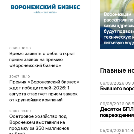
Воронежцам
рассказали по
каким адреса
будут подвоз
техническую 
питьевую вод
03/08
16:30
Время заявить о себе: открыт
прием заявок на премию
«Воронежский бизнес»
Главные н
30/07
18:10
Премия «Воронежский бизнес»
06/08/2026 09:
ждет победителей-2026: 1
Бывшего воро
августа стартует прием заявок
от крупнейших компаний
06/08/2026 08:
Десятки БПЛА
28/07
18:09
повреждения
Осетровое хозяйство под
Воронежем выставили на
продажу за 350 миллионов
05/08/2026 14:4
рублей