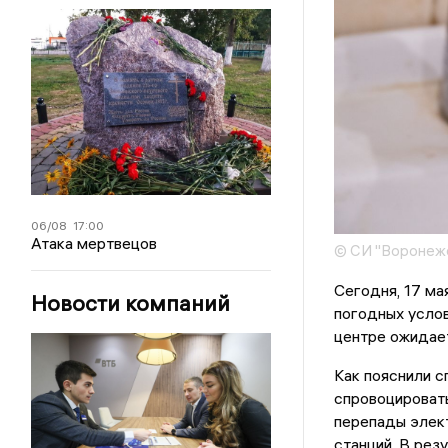
06/08
17:00
Атака мертвецов
© СИ "Воронежс
Сегодня, 17 ма
Новости компаний
погодных услов
центре ожидает
Как пояснили 
спровоцировать
перепады элек
станций. В рез