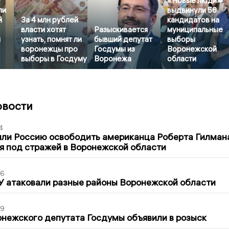
«Новые люди»
ли
выдвинули 56
й
За 4 млн рублей
кандидатов на
власти хотят
Разыскивается
муниципальные
я
узнать, помнят ли
бывший депутат
выборы
воронежцы про
Госдумы из
Воронежской
выборы в Госдуму
Воронежа
области
овости
4
ли Россию освободить американца Роберта Гилмана
я под стражей в Воронежской области
06
У атаковали разные районы Воронежской области
39
нежского депутата Госдумы объявили в розыск