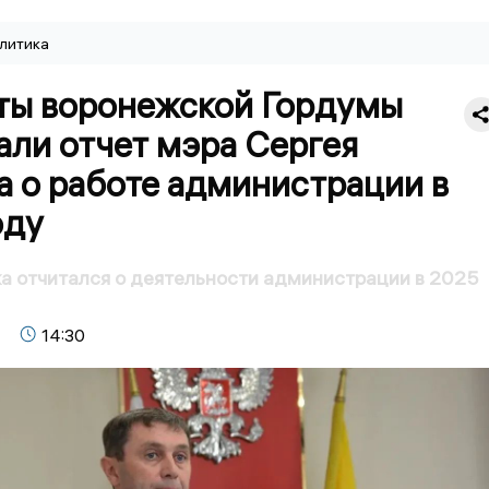
литика
ты воронежской Гордумы
али отчет мэра Сергея
а о работе администрации в
оду
а отчитался о деятельности администрации в 2025
14:30