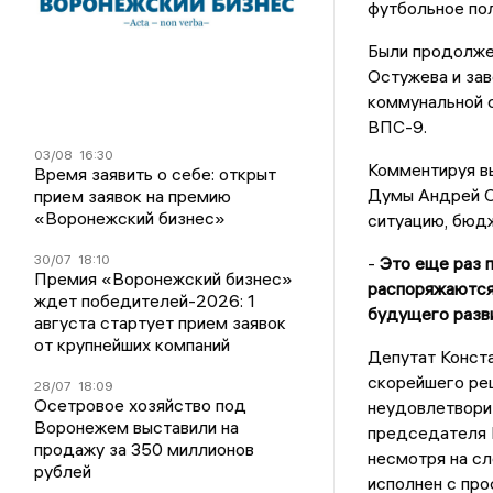
футбольное пол
Были продолжен
Остужева и за
коммунальной 
ВПС-9.
03/08
16:30
Комментируя в
Время заявить о себе: открыт
Думы Андрей С
прием заявок на премию
«Воронежский бизнес»
ситуацию, бюд
30/07
18:10
-
Это еще раз 
Премия «Воронежский бизнес»
распоряжаются
ждет победителей-2026: 1
будущего разв
августа стартует прием заявок
от крупнейших компаний
Депутат Конст
скорейшего реш
28/07
18:09
Осетровое хозяйство под
неудовлетвори
Воронежем выставили на
председателя 
продажу за 350 миллионов
несмотря на с
рублей
исполнен с про