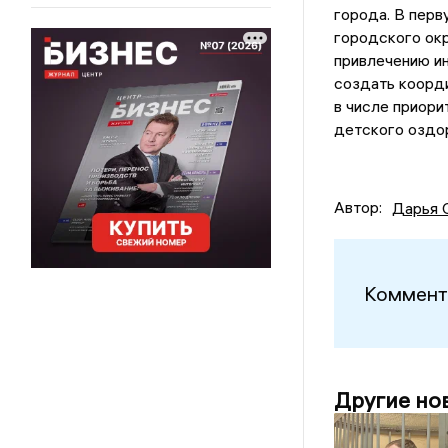
города. В перв
городского окр
привлечению ин
создать коорд
в числе приори
детского оздо
Автор:
Дарья 
Коммент
Другие но