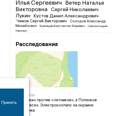
Илья Сергеевич
Ветер Наталья
Викторовна
Сергей Николаевич
Лукин
Кустов Данил Александрович
Чижов Сергей Викторович
Солодов Александр
Михайлович
Кузнецов Константин Юрьевич
Соболев Андрей
Иванович
Расследования
04/03
09:50
«Зимники» против «летников», а Попенков
Принять
против всех. Электроколлапс на окраине
Воронежа