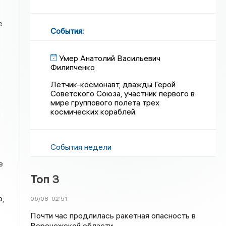
е
События
:
Умер Анатолий Васильевич
Филипченко
Летчик-космонавт, дважды Герой
Советского Союза, участник первого в
мире группового полета трех
космических кораблей.
События недели
е
Топ 3
,
06/08
02:51
Почти час продлилась ракетная опасность в
Воронежской области