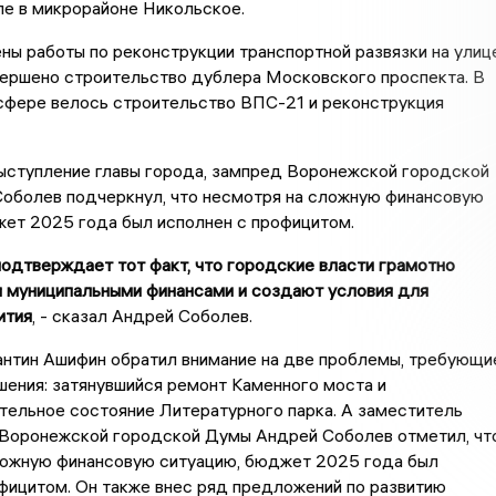
е в микрорайоне Никольское.
ы работы по реконструкции транспортной развязки на улиц
вершено строительство дублера Московского проспекта. В
сфере велось строительство ВПС-21 и реконструкция
ыступление главы города, зампред Воронежской городской
оболев подчеркнул, что несмотря на сложную финансовую
жет 2025 года был исполнен с профицитом.
подтверждает тот факт, что городские власти грамотно
 муниципальными финансами и создают условия для
ития
, - сказал Андрей Соболев.
антин Ашифин обратил внимание на две проблемы, требующи
ения: затянувшийся ремонт Каменного моста и
тельное состояние Литературного парка. А заместитель
Воронежской городской Думы Андрей Соболев отметил, что
ложную финансовую ситуацию, бюджет 2025 года был
фицитом. Он также внес ряд предложений по развитию