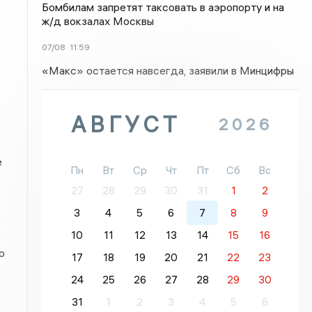
Бомбилам запретят таксовать в аэропорту и на
ж/д вокзалах Москвы
07/08
11:59
«Макс» остается навсегда, заявили в Минцифры
АВГУСТ
2026
е
Пн
Вт
Ср
Чт
Пт
Сб
Вс
27
28
29
30
31
1
2
3
4
5
6
7
8
9
10
11
12
13
14
15
16
о
17
18
19
20
21
22
23
24
25
26
27
28
29
30
31
1
2
3
4
5
6