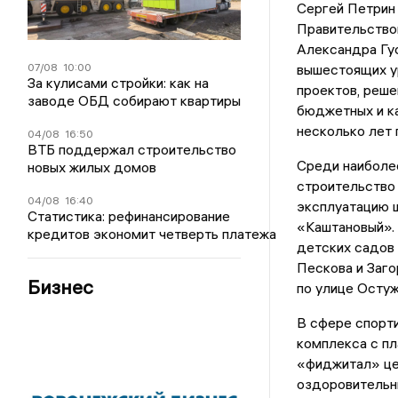
Сергей Петрин 
Правительство
Александра Гу
07/08
10:00
вышестоящих у
За кулисами стройки: как на
проектов, реше
заводе ОБД собирают квартиры
бюджетных и ка
несколько лет 
04/08
16:50
ВТБ поддержал строительство
Среди наиболе
новых жилых домов
строительство 
04/08
16:40
эксплуатацию 
Статистика: рефинансирование
«Каштановый». 
кредитов экономит четверть платежа
детских садов 
Пескова и Заго
Бизнес
по улице Остуж
В сфере спорт
комплекса с п
«фиджитал» це
оздоровительн