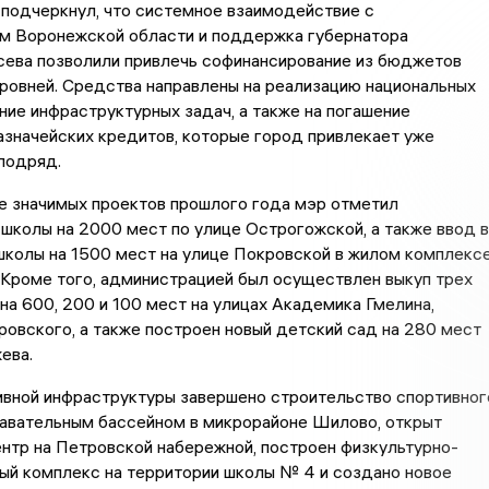
подчеркнул, что системное взаимодействие с
м Воронежской области и поддержка губернатора
сева позволили привлечь софинансирование из бюджетов
ровней. Средства направлены на реализацию национальных
ние инфраструктурных задач, а также на погашение
значейских кредитов, которые город привлекает уже
подряд.
е значимых проектов прошлого года мэр отметил
школы на 2000 мест по улице Острогожской, а также ввод в
школы на 1500 мест на улице Покровской в жилом комплекс
Кроме того, администрацией был осуществлен выкуп трех
на 600, 200 и 100 мест на улицах Академика Гмелина,
ровского, а также построен новый детский сад на 280 мест
ева.
ивной инфраструктуры завершено строительство спортивног
лавательным бассейном в микрорайоне Шилово, открыт
нтр на Петровской набережной, построен физкультурно-
ый комплекс на территории школы № 4 и создано новое