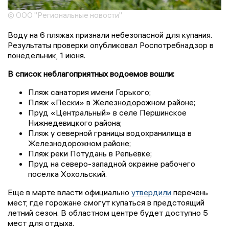
© ООО "Региональные новости"
Воду на 6 пляжах признали небезопасной для купания.
Результаты проверки опубликовал Роспотребнадзор в
понедельник, 1 июня.
В список неблагоприятных водоемов вошли:
Пляж санатория имени Горького;
Пляж «Пески» в Железнодорожном районе;
Пруд «Центральный» в селе Першинское
Нижнедевицкого района;
Пляж у северной границы водохранилища в
Железнодорожном районе;
Пляж реки Потудань в Репьёвке;
Пруд на северо-западной окраине рабочего
поселка Хохольский.
Еще в марте власти официально
утвердили
перечень
мест, где горожане смогут купаться в предстоящий
летний сезон. В областном центре будет доступно 5
мест для отдыха.