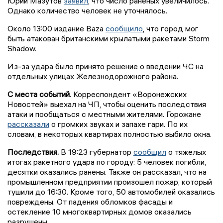
Юрий Мазутов
заявил
, что число раненых увеличилось.
Однако количество человек не уточнялось.
Около 13:00 издание Baza
сообщило
, что город мог
быть атакован британскими крылатыми ракетами Storm
Shadow.
Из-за удара было принято решение о введении ЧС на
отдельных улицах Железнодорожного района.
С места событий
. Корреспондент «Воронежских
Новостей» выехал на ЧП, чтобы оценить последствия
атаки и пообщаться с местными жителями. Горожане
рассказали
о громких звуках и запахе гари. По их
словам, в некоторых квартирах полностью выбило окна.
Последствия.
В 19:23 губернатор
сообщил
о тяжелых
итогах ракетного удара по городу: 5 человек погибли,
десятки оказались ранены. Также он рассказал, что на
промышленном предприятии произошел пожар, который
тушили до 16:30. Кроме того, 50 автомобилей оказались
повреждены. От падения обломков фасады и
остекление 10 многоквартирных домов оказались
разрушены.