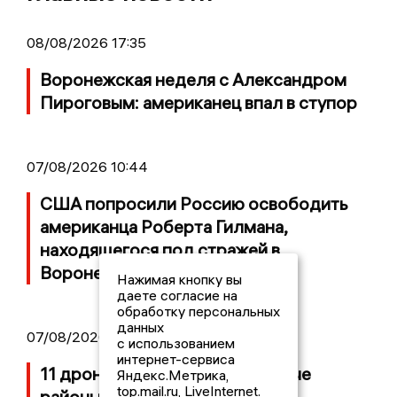
08/08/2026 17:35
Воронежская неделя с Александром
Пироговым: американец впал в ступор
07/08/2026 10:44
США попросили Россию освободить
американца Роберта Гилмана,
находящегося под стражей в
Воронежской области
Нажимая кнопку вы
даете согласие на
обработку персональных
данных
07/08/2026 07:06
с использованием
интернет-сервиса
11 дронов ВСУ атаковали разные
Яндекс.Метрика,
top.mail.ru, LiveInternet.
районы Воронежской области