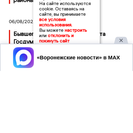
На сайте используются
cookie. Оставаясь на
сайте, вы принимаете
все условия
06/08/2026 09:39
использования.
Вы можете
настроить
Бывшего воронежского депутата
или
отклонить и
Госдумы объявили в розыск
покинуть сайт
Принять
06/08/2026 08:54
Десятки БПЛА атаковали Воронежскую
область ночью, есть повреждения
ВОРОНЕЖСКИЕ
2019 © VORONEZHNEWS.RU | СИ
НОВОСТИ
«Воронежские новости»