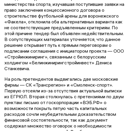
министерства спорта, изучавшая поступившие заявки на
право заключения концессионного договора о
строительстве футбольной арены для воронежского
«Факела», отклонила оба альтернативных варианта как
не соответствующие предъявленным критериям. По
этой причине тендер был объявлен недействительным.
В сопутствующих материалах уточняется, что данное
решение открывает путь к прямым переговорам о
подписании соглашения с инициатором проекта — ООО
«Стройинжиниринг», связанным с белорусским
холдингом «Белинжинирингстройинвест» Дениса
Станкевича.
На роль претендентов выдвигались две московские
фирмы — СК «Трансрегион» и «Смоленск-спорт».
Первую отсеяли из-за отсутствия актуальной выписки
из ЕГРЮЛ. Вторая столкнулась с претензиями по двум
пунктам: письмо от госкорпорации «ВЭБ.РФ» о
возможности покрыть пятую часть капитальных
расходов сочли неубедительным доказательством
финансовой состоятельности, так как документ
содержал множество оговорок о необходимости