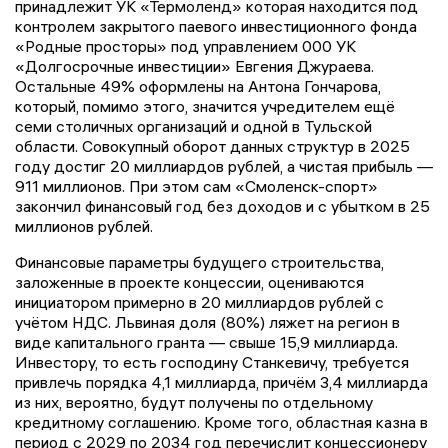
принадлежит УК «Термоленд» которая находится под
контролем закрытого паевого инвестиционного фонда
«Родные просторы» под управлением 000 УК
«Долгосрочные инвестиции» Евгения Джураева.
Остальные 49% оформлены на Антона Гончарова,
который, помимо этого, значится учредителем ещё
семи столичных организаций и одной в Тульской
области. Совокупный оборот данных структур в 2025
году достиг 20 миллиардов рублей, а чистая прибыль —
911 миллионов. При этом сам «Смоленск-спорт»
закончил финансовый год без доходов и с убытком в 25
миллионов рублей.
Финансовые параметры будущего строительства,
заложенные в проекте концессии, оцениваются
инициатором примерно в 20 миллиардов рублей с
учётом НДС. Львиная доля (80%) ляжет на регион в
виде капитального гранта — свыше 15,9 миллиарда.
Инвестору, то есть господину Станкевичу, требуется
привлечь порядка 4,1 миллиарда, причём 3,4 миллиарда
из них, вероятно, будут получены по отдельному
кредитному соглашению. Кроме того, областная казна в
период с 2029 по 2034 год перечислит концессионеру