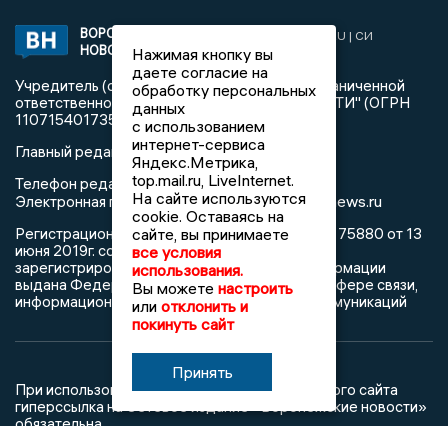
ВОРОНЕЖСКИЕ
2019 © VORONEZHNEWS.RU | СИ
НОВОСТИ
«Воронежские новости»
Нажимая кнопку вы
даете согласие на
Учредитель (соучредители): Общество с ограниченной
обработку персональных
ответственностью "РЕГИОНАЛЬНЫЕ НОВОСТИ" (ОГРН
данных
1107154017354)
с использованием
интернет-сервиса
Главный редактор: Пирогов А.А.
Яндекс.Метрика,
top.mail.ru, LiveInternet.
Телефон редакции: +7 (473) 262 77 92
На сайте используются
info@voronezhnews.ru
Электронная почта редакции:
cookie. Оставаясь на
сайте, вы принимаете
Регистрационный номер: серия Эл № ФС 77 - 75880 от 13
июня 2019г. согласно выписке из реестра
все условия
зарегистрированных средств массовой информации
использования.
выдана Федеральной службой по надзору в сфере связи,
Вы можете
настроить
информационных технологий и массовых коммуникаций
или
отклонить и
покинуть сайт
Принять
При использовании любого материала с данного сайта
гиперссылка на Сетевое издание «Воронежские новости»
обязательна.