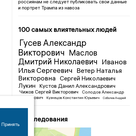
россиянам не следует публиковать свои данные
и портрет Трампа из навоза
100 самых влиятельных людей
Гусев Александр
Викторович
Маслов
Дмитрий Николаевич
Иванов
Илья Сергеевич
Ветер Наталья
Викторовна
Сергей Николаевич
Лукин
Кустов Данил Александрович
Чижов Сергей Викторович
Солодов Александр
Михайлович
Кузнецов Константин Юрьевич
Соболев Андрей
Иванович
Расследования
Принять