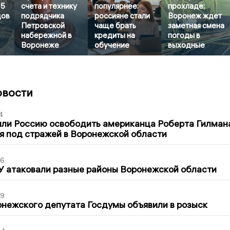
15
счета и технику
популярнее:
прохладе:
дов
подрядчика
россияне стали
Воронеж ждет
Петровской
чаще брать
заметная смена
набережной в
кредиты на
погоды в
Воронеже
обучение
выходные
овости
4
ли Россию освободить американца Роберта Гилмана
я под стражей в Воронежской области
06
У атаковали разные районы Воронежской области
39
нежского депутата Госдумы объявили в розыск