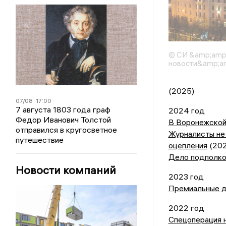
© СИ &amp;amp
новости&amp;am
(2025)
07/08
17:00
7 августа 1803 года граф
2024 год
Федор Иванович Толстой
В Воронежской
отправился в кругосветное
Журналисты не
путешествие
оцепления
(202
Дело подполко
Новости компаний
2023 год
Премиальные д
2022 год
Спецоперация н