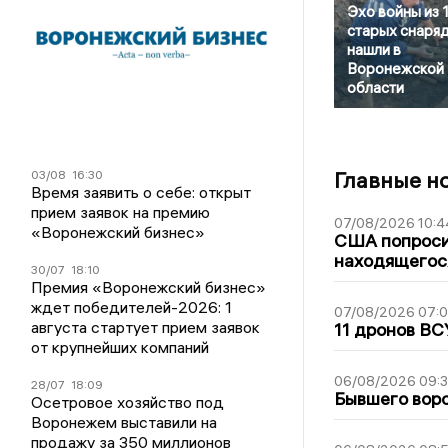
Эхо войны из 
старых снаря
нашли в
Воронежской
области
Главные н
03/08
16:30
Время заявить о себе: открыт
прием заявок на премию
07/08/2026 10:4
«Воронежский бизнес»
США попроси
находящегос
30/07
18:10
Премия «Воронежский бизнес»
ждет победителей-2026: 1
07/08/2026 07:
августа стартует прием заявок
11 дронов ВС
от крупнейших компаний
06/08/2026 09:
28/07
18:09
Бывшего воро
Осетровое хозяйство под
Воронежем выставили на
продажу за 350 миллионов