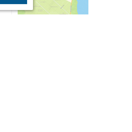
04/03
09:50
«Зимники» против «летников», а Попенков
против всех. Электроколлапс на окраине
Воронежа
Интервью
01/08
08:10
«Трус не работает в инкассации»: как устроена
работа перевозчика денег
30/07
08:00
Партбилет у сердца и вера в Бога: капитан 1-го