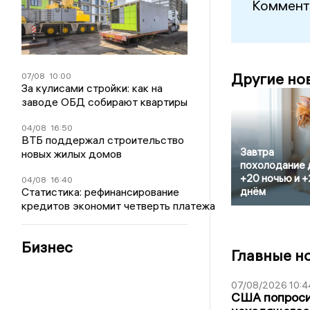
Коммент
Другие но
07/08
10:00
За кулисами стройки: как на
заводе ОБД собирают квартиры
04/08
16:50
ВТБ поддержал строительство
Завтра
новых жилых домов
похолодание 
+20 ночью и +
04/08
16:40
Статистика: рефинансирование
днём
кредитов экономит четверть платежа
Бизнес
Главные н
07/08/2026 10:4
США попроси