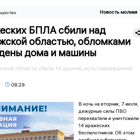
Новость молния
щество
жеских БПЛА сбили над
жской областью, обломками
дены дома и машины
кой области сбили 14 дронов, есть повреждения
08:29
В ночь на вторник, 7 июля,
дежурные силы ПВО
перехватили и уничтожили
14 вражеских
беспилотников. Об этом
сообщил губернатор