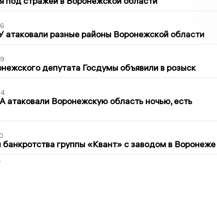
я под стражей в Воронежской области
06
У атаковали разные районы Воронежской области
39
нежского депутата Госдумы объявили в розыск
54
 атаковали Воронежскую область ночью, есть
0
банкротства группы «Квант» с заводом в Воронеже
2