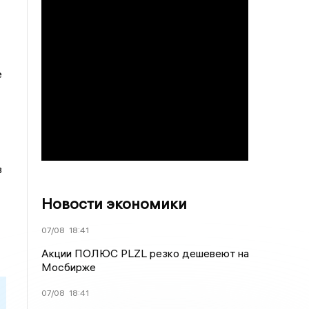
е
в
Новости экономики
07/08
18:41
Акции ПОЛЮС PLZL резко дешевеют на
Мосбирже
07/08
18:41