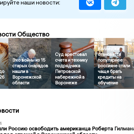
ируйте наши новости:
вости Общество
Колледжи
Суд арестовал
становятся
Эхо войны из 15
счета и технику
популярнее:
старых снарядов
подрядчика
россияне стали
до
нашли в
Петровской
чаще брать
26
Воронежской
набережной в
кредиты на
области
Воронеже
обучение
овости
4
ли Россию освободить американца Роберта Гилмана