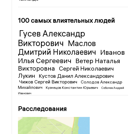
100 самых влиятельных людей
Гусев Александр
Викторович
Маслов
Дмитрий Николаевич
Иванов
Илья Сергеевич
Ветер Наталья
Викторовна
Сергей Николаевич
Лукин
Кустов Данил Александрович
Чижов Сергей Викторович
Солодов Александр
Михайлович
Кузнецов Константин Юрьевич
Соболев Андрей
Иванович
Расследования