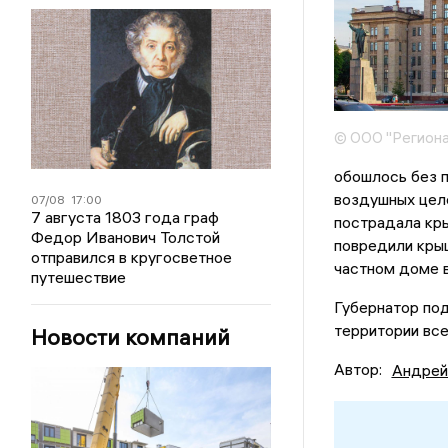
© ООО "Региона
обошлось без п
воздушных цел
07/08
17:00
7 августа 1803 года граф
пострадала кры
Федор Иванович Толстой
повредили крыш
отправился в кругосветное
частном доме в
путешествие
Губернатор под
территории все
Новости компаний
Автор:
Андрей