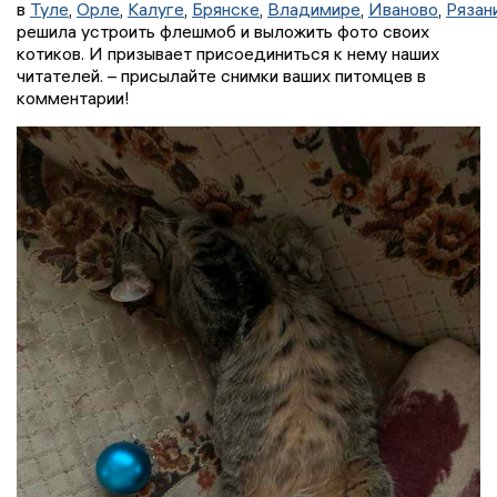
в
Туле
,
Орле
,
Калуге
,
Брянске
,
Владимире
,
Иваново
,
Рязан
решила устроить флешмоб и выложить фото своих
котиков. И призывает присоединиться к нему наших
читателей. – присылайте снимки ваших питомцев в
комментарии!