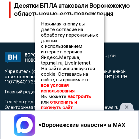
Десятки БПЛА атаковали Воронежскую
область ночью, есть повреждения
Нажимая кнопку вы
даете согласие на
обработку персональных
данных
с использованием
интернет-сервиса
ВОРОНЕЖСКИЕ
2019 © VORONEZHNEWS.RU | СИ
Яндекс.Метрика,
НОВОСТИ
«Воронежские новости»
top.mail.ru, LiveInternet.
На сайте используются
Учредитель (соучредители): Общество с ограниченной
cookie. Оставаясь на
ответственностью "РЕГИОНАЛЬНЫЕ НОВОСТИ" (ОГРН
сайте, вы принимаете
1107154017354)
все условия
использования.
Главный редактор: Пирогов А.А.
Вы можете
настроить
Телефон редакции: +7 (473) 262 77 92
или
отклонить и
info@voronezhnews.ru
Электронная почта редакции:
покинуть сайт
Регистрационный номер: серия Эл № ФС 77 - 75880 от 13
Принять
июня 2019г. согласно выписке из реестра
зарегистрированных средств массовой информации
выдана Федеральной службой по надзору в сфере связи,
информационных технологий и массовых коммуникаций