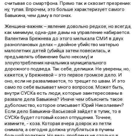
считывая со смартфона. Прямо так и сквозит презрение:
ну, тупая. Впрочем, это больше характеризует самого
Бавыкина, чем даму в погонах.
Женщина-важняк – явление довольно редкое, но всегда,
как минимум, одна-две дамы на управление набирается.
Валентина Брежнева до этого мелькала СМИ в двух
разноплановых делах – двойное убийство матерью
малолетних детей (убийца затем повесилась, и
предъявлять обвинение было некому) и
злоупотребления начальника муниципального
дорожного подведа. Так себе, делишки. Не уверены, но,
кажется, у Брежневой – это первое громкое дело. И
оно, если не разваливается, то трещит по швам. И это
само по себе вызывает много вопросов. Может быть,
внутри СУСКа есть люди, которые заинтересованы в
развале дела Бавыкина? Иначе чем объяснить такое
дуболомство, которое описывает Юрий Николаевич?
Если дело Бавыкина-Васьковой зайдет в тупик, то в
СУСКе будет готовый козел отпущения. Точнее,
извините, - коза. Которая вчера доярок из петли
снимала, а сегодня должна углубляться в пучины
большой политики. Но ведь проблема не столько в