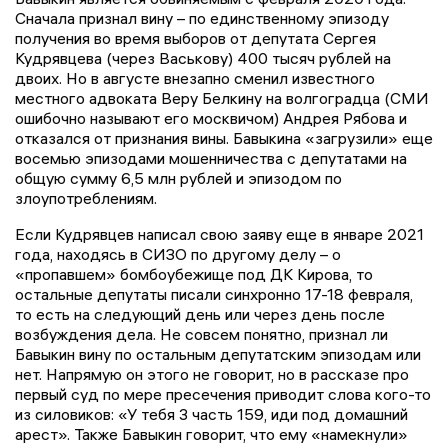
Сначала признал вину – по единственному эпизоду
получения во время выборов от депутата Сергея
Кудрявцева (через Васькову) 400 тысяч рублей на
двоих. Но в августе внезапно сменил известного
местного адвоката Веру Белкину на волгоградца (СМИ
ошибочно называют его москвичом) Андрея Рябова и
отказался от признания вины. Бавыкина «загрузили» еще
восемью эпизодами мошенничества с депутатами на
общую сумму 6,5 млн рублей и эпизодом по
злоупотреблениям.
Если Кудрявцев написал свою заяву еще в январе 2021
года, находясь в СИЗО по другому делу – о
«пропавшем» бомбоубежище под ДК Кирова, то
остальные депутаты писали синхронно 17-18 февраля,
то есть на следующий день или через день после
возбуждения дела. Не совсем понятно, признал ли
Бавыкин вину по остальным депутатским эпизодам или
нет. Напрямую он этого не говорит, но в рассказе про
первый суд по мере пресечения приводит слова кого-то
из силовиков: «У тебя 3 часть 159, иди под домашний
арест». Также Бавыкин говорит, что ему «намекнули»