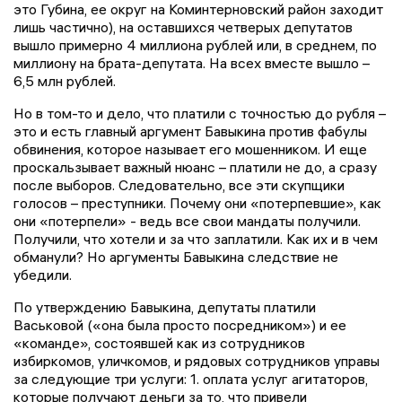
это Губина, ее округ на Коминтерновский район заходит
лишь частично), на оставшихся четверых депутатов
вышло примерно 4 миллиона рублей или, в среднем, по
миллиону на брата-депутата. На всех вместе вышло –
6,5 млн рублей.
Но в том-то и дело, что платили с точностью до рубля –
это и есть главный аргумент Бавыкина против фабулы
обвинения, которое называет его мошенником. И еще
проскальзывает важный нюанс – платили не до, а сразу
после выборов. Следовательно, все эти скупщики
голосов – преступники. Почему они «потерпевшие», как
они «потерпели» - ведь все свои мандаты получили.
Получили, что хотели и за что заплатили. Как их и в чем
обманули? Но аргументы Бавыкина следствие не
убедили.
По утверждению Бавыкина, депутаты платили
Васьковой («она была просто посредником») и ее
«команде», состоявшей как из сотрудников
избиркомов, уличкомов, и рядовых сотрудников управы
за следующие три услуги: 1. оплата услуг агитаторов,
которые получают деньги за то, что привели