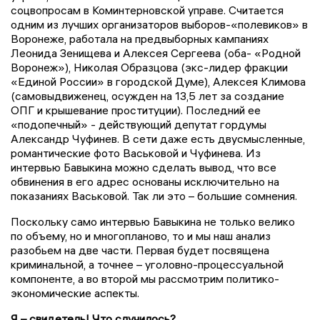
соцвопросам в Коминтерновской управе. Считается
одним из лучших организаторов выборов-«полевиков» в
Воронеже, работала на предвыборных кампаниях
Леонида Зенищева и Алексея Сергеева (оба- «Родной
Воронеж»), Николая Образцова (экс-лидер фракции
«Единой России» в городской Думе), Алексея Климова
(самовыдвиженец, осужден на 13,5 лет за создание
ОПГ и крышевание проституции). Последний ее
«подопечный» - действующий депутат гордумы
Александр Чуфинев. В сети даже есть двусмысленные,
романтические фото Васьковой и Чуфинева. Из
интервью Бавыкина можно сделать вывод, что все
обвинения в его адрес основаны исключительно на
показаниях Васьковой. Так ли это – большие сомнения.
Поскольку само интервью Бавыкина не только велико
по объему, но и многопланово, то и мы наш анализ
разобьем на две части. Первая будет посвящена
криминальной, а точнее – уголовно-процессуальной
компоненте, а во второй мы рассмотрим политико-
экономические аспекты.
Я – свидетель! Что случилось?