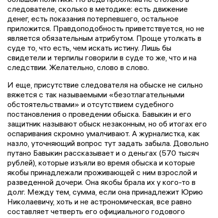
следователе, сколько в методике: есть движение
денег, есть показания потерпевшего, остальное
приложится. Правдоподобность приветствуется, но не
является обязательным атрибутом. Проще утолкать в
суде то, что есть, чем искать истину. Лишь бы
свидетели и терпилы говорили в суде то же, что и на
следствии. Желательно, слово в слово.
И еще, присутствие следователя на обыске не сильно
вяжется с так называемыми «безотлагательными
обстоятельствами» и отсутствием судебного
постановления о проведении обыска. Бавыкин и его
защитник называют обыск незаконным, но об итогах его
оспаривания скромно умалчивают. А журналистка, как
назло, уточняющий вопрос тут задать забыла. Довольно
путано Бавыкин рассказывает и о деньгах (570 тысяч
рублей), которые изъяли во время обыска и которые
якобы принадлежали проживающей с ним взрослой и
разведенной дочери. Она якобы брала их у кого-то в
долг. Между тем, сумма, если она принадлежит Юрию
Николаевичу, хоть и не астрономическая, все равно
составляет четверть его официального годового