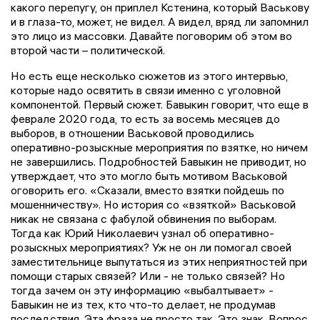
какого перепугу, он приплел Кстенина, который Васькову
и в глаза-то, может, не видел. А видел, вряд ли запомнил
это лицо из массовки. Давайте поговорим об этом во
второй части – политической.
Но есть еще несколько сюжетов из этого интервью,
которые надо освятить в связи именно с уголовной
компонентой. Первый сюжет. Бавыкин говорит, что еще в
феврале 2020 года, то есть за восемь месяцев до
выборов, в отношении Васьковой проводились
оперативно-розыскные мероприятия по взятке, но ничем
не завершились. Подробностей Бавыкин не приводит, но
утверждает, что это могло быть мотивом Васьковой
оговорить его. «Сказали, вместо взятки пойдешь по
мошенничеству». Но история со «взяткой» Васьковой
никак не связана с фабулой обвинения по выборам.
Тогда как Юрий Николаевич узнал об оперативно-
розыскных мероприятиях? Уж не он ли помогал своей
заместительнице выпутаться из этих неприятностей при
помощи старых связей? Или - не только связей? Но
тогда зачем он эту информацию «выбалтывает» -
Бавыкин не из тех, кто что-то делает, не продумав
последствия. Эта фраза не просто так. Это знак. Вопрос