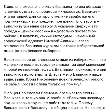
Довольно смешная логика у Бавыкина, но она обнажает
главную суть этого процесса – классовую. Бавыкин –
это патриций, для которого мелкие заработки его
подчиненных, - это предмет презрения. Его забота –
выполнить указание сверху. А указание сверху – это
победа «Единой России» в «довольно протестном
районе», и неважно, какими методами. Знаменитый
воронежский адвокат Николай Алимкин назвал
откровения Бавыкина «уроком анатомии избирательной
лжи и фальсификации выборов».
Васькова и все ее «полевые мыши» из избиркомов – это
маленькие люди, которые вкалывают за свой маленький
и порой незаконный гешефт. Вкалывают, понимая, что они
выполняют волю власти. Власть – это Бавыкин, и выше,
выше, выше. Юрий Николаевич всех перечислил, никого
не забыл. Соседа слева только не помянул.
В общем, по словам Бавыкина, организатор схемы –
Васькова, и только она. И вообще, «Васькова напрямую
подчинялась мэру, он ее работодатель». Почему
Бавыкин валит Васькову – в общем, понятно. Но зачем, с