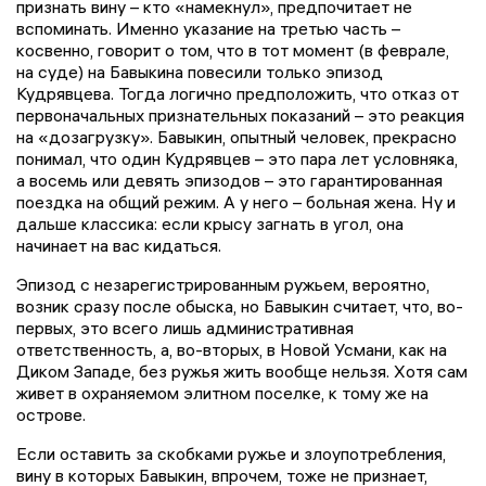
признать вину – кто «намекнул», предпочитает не
вспоминать. Именно указание на третью часть –
косвенно, говорит о том, что в тот момент (в феврале,
на суде) на Бавыкина повесили только эпизод
Кудрявцева. Тогда логично предположить, что отказ от
первоначальных признательных показаний – это реакция
на «дозагрузку». Бавыкин, опытный человек, прекрасно
понимал, что один Кудрявцев – это пара лет условняка,
а восемь или девять эпизодов – это гарантированная
поездка на общий режим. А у него – больная жена. Ну и
дальше классика: если крысу загнать в угол, она
начинает на вас кидаться.
Эпизод с незарегистрированным ружьем, вероятно,
возник сразу после обыска, но Бавыкин считает, что, во-
первых, это всего лишь административная
ответственность, а, во-вторых, в Новой Усмани, как на
Диком Западе, без ружья жить вообще нельзя. Хотя сам
живет в охраняемом элитном поселке, к тому же на
острове.
Если оставить за скобками ружье и злоупотребления,
вину в которых Бавыкин, впрочем, тоже не признает,