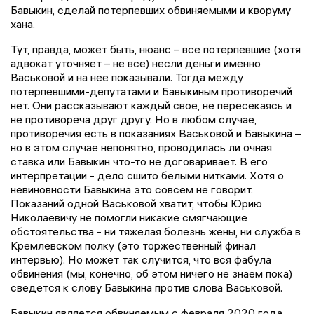
Бавыкин, сделай потерпевших обвиняемыми и кворуму
хана.
Тут, правда, может быть, нюанс – все потерпевшие (хотя
адвокат уточняет – не все) несли деньги именно
Васьковой и на нее показывали. Тогда между
потерпевшими-депутатами и Бавыкиным противоречий
нет. Они рассказывают каждый свое, не пересекаясь и
не противореча друг другу. Но в любом случае,
противоречия есть в показаниях Васьковой и Бавыкина –
но в этом случае непонятно, проводилась ли очная
ставка или Бавыкин что-то не договаривает. В его
интерпретации - дело сшито белыми нитками. Хотя о
невиновности Бавыкина это совсем не говорит.
Показаний одной Васьковой хватит, чтобы Юрию
Николаевичу не помогли никакие смягчающие
обстоятельства - ни тяжелая болезнь жены, ни служба в
Кремлевском полку (это торжественный финал
интервью). Но может так случится, что вся фабула
обвинения (мы, конечно, об этом ничего не знаем пока)
сведется к слову Бавыкина против слова Васьковой.
Бавыкин является обвиняемым с февраля 2020 года.