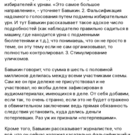
избирателей к урнам. «Это самое большое
направление», - уточняет Бавыкин. 2. Фальсификация
надомного голосования путем подмены избирательных
урн. И тут Бавыкин рассказывает такое адское число
подробностей (как наблюдателю правильно садиться в
машину, где находится урна с подменными
бюллетенями и т.д.), что понимаешь, что он не просто в
теме, он эту тему если не сам организовывал, то
полностью контролировал. 3. Стимулирование
уличкомов.
Бавыкин говорит, что сумма в шесть с половиной
миллионов делилась между всеми участниками схемы.
Сам же он при дележе не присутствовал и не
участвовал, но якобы дележ зафиксирован в
аудиоматериалах, имеющихся в деле. От себя добавим,
если так, то очень странно, если это не будет отражено
в обвинительном заключении: ведь прямая обязанность
следствия установить, куда делись деньги
потерпевших. Раз уж их признали «потерпевшими».
Кроме того, Бавыкин рассказывает журналистке, что
всё, что он сейчас изложил касательно фальсификаций и