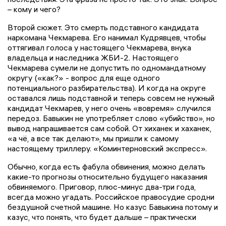
– кому и чего?
Второй сюжет. Это смерть подставного кандидата
наркомана Чекмарева. Его нанимал Кудрявцев, чтобы
оттягивал голоса у настоящего Чекмарева, внука
владельца и наследника ЖБИ-2. Настоящего
Чекмарева сумели не допустить по одномандатному
округу («как?» - вопрос для еще одного
потенциального разбирательства). И когда на округе
оставался лишь подставной и теперь совсем не нужный
кандидат Чекмарев, у него очень «вовремя» случился
передоз. Бавыкин не употребляет слово «убийство», но
вывод напрашивается сам собой. От хиханек и хаханек,
«а чё, а все так делают», мы пришли к самому
настоящему триллеру. «Коминтерновский экспресс».
Обычно, когда есть фабула обвинения, можно делать
какие-то прогнозы относительно будущего наказания
обвиняемого. Приговор, плюс-минус два-три года,
всегда можно угадать. Российское правосудие сродни
бездушной счетной машине. Но казус Бавыкина потому и
казус, что понять, что будет дальше – практически