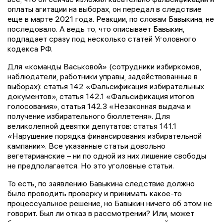
оплаты агитации на выборах, он передал в следствие
еще в марте 2021 года. Реакции, по словам Бавыкина, не
последовало. А ведь то, что описывает Бавыкин,
подпадает сразу под несколько статей Уголовного
кодекса РФ.
Для «команды Васьковой» (сотрудники избиркомов,
наблюдатели, работники управы, задействованные в
выборах): статья 142 «Фальсификация избирательных
документов», статья 142.1 «Фальсификация итогов
голосования», статья 142.3 «Незаконная выдача и
получение избирательного бюллетеня». Для
великолепной девятки депутатов: статья 141.1
«Нарушение порядка финансирования избирательной
кампании». Все указанные статьи довольно
вегетарианские – ни по одной из них лишение свободы
не предполагается. Но это уголовные статьи.
То есть, по заявлению Бавыкина следствие должно
было проводить проверку и принимать какое-то
процессуальное решение, но Бавыкин ничего об этом не
говорит. Был ли отказ в рассмотрении? Или, может