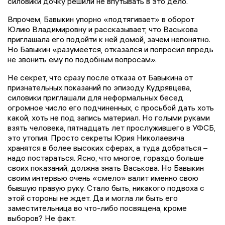
силовики дочку решили не впутывать в это дело.
Впрочем, Бавыкин упорно «подтягивает» в оборот
Юлию Владимировну и рассказывает, что Васькова
приглашала его подойти к ней домой, зачем непонятно.
Но Бавыкин «разумеется, отказался и попросил впредь
не звонить ему по подобным вопросам».
Не секрет, что сразу после отказа от Бавыкина от
признательных показаний по эпизоду Кудрявцева,
силовики приглашали для неформальных бесед
огромное число его подчиненных, с просьбой дать хоть
какой, хоть не под запись материал. Но голыми руками
взять человека, пятнадцать лет прослужившего в УФСБ,
это утопия. Просто секреты Юрия Николаевича
хранятся в более высоких сферах, а туда добраться –
надо постараться. Ясно, что многое, гораздо больше
своих показаний, должна знать Васькова. Но Бавыкин
своим интервью очень «смело» валит именно свою
бывшую правую руку. Стало быть, никакого подвоха с
этой стороны не ждет. Да и могла ли быть его
заместительница во что-либо посвящена, кроме
выборов? Не факт.