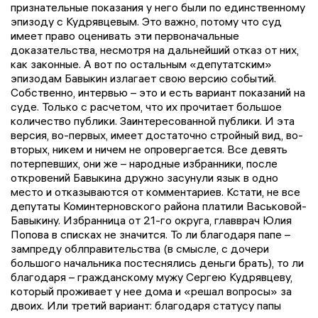
признательные показания у него были по единственному
эпизоду с Кудрявцевым. Это важно, потому что суд
имеет право оценивать эти первоначальные
доказательства, несмотря на дальнейший отказ от них,
как законные. А вот по остальным «депутатским»
эпизодам Бавыкин излагает свою версию событий.
Собственно, интервью – это и есть вариант показаний на
суде. Только с расчетом, что их прочитает большое
количество публики. Заинтересованной публики. И эта
версия, во-первых, имеет достаточно стройный вид, во-
вторых, никем и ничем не опровергается. Все девять
потерпевших, они же – народные избранники, после
откровений Бавыкина дружно засунули язык в одно
место и отказываются от комментариев. Кстати, не все
депутаты Коминтерновского района платили Васьковой-
Бавыкину. Избранница от 21-го округа, главврач Юлия
Попова в списках не значится. То ли благодаря папе –
зампреду облправительства (в смысле, с дочери
большого начальника постеснялись деньги брать), то ли
благодаря – гражданскому мужу Сергею Кудрявцеву,
который проживает у нее дома и «решал вопросы» за
двоих. Или третий вариант: благодаря статусу папы