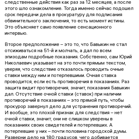
следственные действия как раз за 12 месяцев, а после
этого шло ознакомление. Тогда именно сейчас подошел
срок передачи дела в прокуратуру для подписания
обвинительного заключения, то есть момент истины.
Это объясняет само появление сенсационного
интервью.
Второе предположение – это то, что Бавыкин не стал
отсиживаться на 51-й и молчать, а дал по всем
эпизодам подробные показания. Собственно, сам Юрий
Николаевич указывает на это почти прямым текстом,
уверяя, что следствие отказалось проводить очные
ставки между ним и потерпевшими. Очная ставка
проводится, если есть противоречия в показаниях. Раз
защита видит противоречия, значит, показания Бавыкин
дал. Отсутствие очной ставки (ставок) при наличии
противоречий в показаниях – это прямой путь, чтобы
прокурор завернул дело для устранения противоречий.
И вообще, это плохой признак для следствия – нет
очной ставки, значит, они не слишком уверены в
показаниях своих свидетелей и потерпевших. А
потерпевшие у них – почти половина городской думы.
Разверни дело на 180 градусов, чего добивается