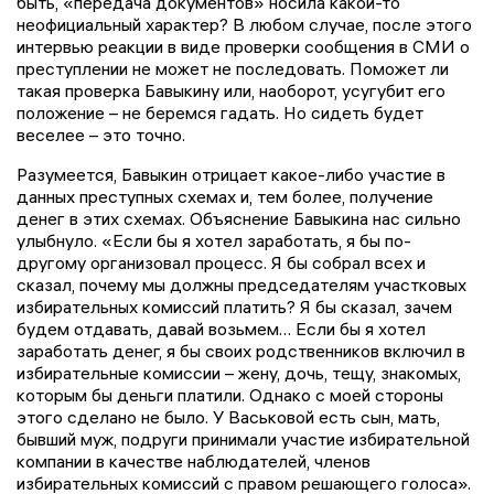
быть, «передача документов» носила какой-то
неофициальный характер? В любом случае, после этого
интервью реакции в виде проверки сообщения в СМИ о
преступлении не может не последовать. Поможет ли
такая проверка Бавыкину или, наоборот, усугубит его
положение – не беремся гадать. Но сидеть будет
веселее – это точно.
Разумеется, Бавыкин отрицает какое-либо участие в
данных преступных схемах и, тем более, получение
денег в этих схемах. Объяснение Бавыкина нас сильно
улыбнуло. «Если бы я хотел заработать, я бы по-
другому организовал процесс. Я бы собрал всех и
сказал, почему мы должны председателям участковых
избирательных комиссий платить? Я бы сказал, зачем
будем отдавать, давай возьмем… Если бы я хотел
заработать денег, я бы своих родственников включил в
избирательные комиссии – жену, дочь, тещу, знакомых,
которым бы деньги платили. Однако с моей стороны
этого сделано не было. У Васьковой есть сын, мать,
бывший муж, подруги принимали участие избирательной
компании в качестве наблюдателей, членов
избирательных комиссий с правом решающего голоса».