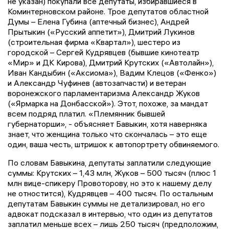
не указан) покупали все депутаты, избиравшиеся в
Коминтерновском районе. Трое депутатов областной
Думы – Елена Губина (аптечный бизнес), Андрей
Прытыкин («Русский аппетит»), Дмитрий Лукинов
(строительная фирма «Квартал»), шестеро из
городской – Сергей Кудрявцев (бывшие кинотеатр
«Мир» и ДК Кирова), Дмитрий Крутских («Автолайн»),
Иван Кандыбин («Аксиома»), Вадим Клецов («Фенко»)
и Александр Чуфинев (автозапчасти) и ветеран
воронежского парламентаризма Александр Жуков
(«Ярмарка на Донбасской»). Этот, похоже, за мандат
всем подряд платил. «Племянник бывшей
губернаторши», - объясняет Бавыкин, хотя наверняка
знает, что женщина только что скончалась – это еще
один, ваша честь, штришок к автопортрету обвиняемого.
По словам Бавыкина, депутаты заплатили следующие
суммы: Крутских – 1,43 млн, Жуков – 500 тысяч (плюс 1
млн вице-спикеру Провоторову, но это к нашему делу
не отностится), Кудрявцев – 400 тысяч. По остальным
депутатам Бавыкин суммы не детализировал, но его
адвокат подсказал в интервью, что один из депутатов
заплатил меньше всех – лишь 250 тысяч (предположим,