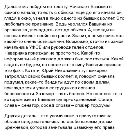
Дальше мы пойдем по тексту. Начинает Бавыкин с
самого начала, то есть с обыска. Еще до его начала он,
глядя в окно, узнал в лицо одного из бывших коллег. Это
любопытное признание. Ведь уволился Бавыкин из
органов за двенадцать лет до обыска. А, звезды на
погонах имеют свойство расти. Значит, к нему приезжал
какой-то очень большой чин. Возможно, кто-то из замов
начальника УФСБ или руководителей отделов.
Наверняка приезжал не просто так. Какой-то
неформальный разговор должен был состояться. Какой,
гадать не будем, но после этого вину Бавыкин признал –
это факт. Кстати, Юрий Николаевич тут шикарно
затроллил своих бывших коллег: я, говорит, сначала
подумал, какие-то бандиты идут по своим делам,
пригляделся и узнал сотрудников органов
безопасности. За юмор – пять баллов. Но поселок-то, в
котором живет Бавыкин супер-охраняемый. Сосед
слева – сенатор, сосед справа – спикер гордумы.
Другая деталь – это упоминание о присутствии на
обыске следовательницы по особо важным делам
Брежневой, которая зачитывала Бавыкину его права,