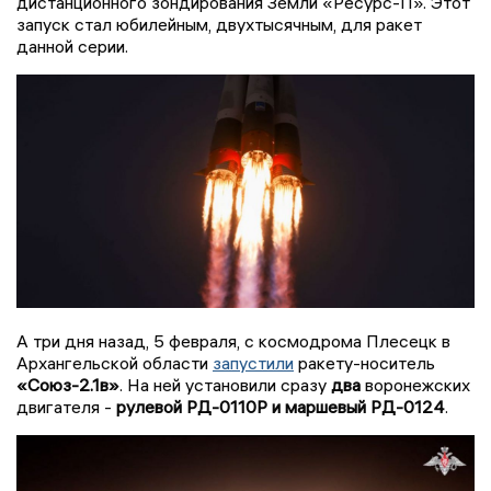
дистанционного зондирования Земли «Ресурс-П». Этот
запуск стал юбилейным, двухтысячным, для ракет
данной серии.
А три дня назад, 5 февраля, с космодрома Плесецк в
Архангельской области
запустили
ракету-носитель
«Союз-2.1в»
. На ней установили сразу
два
воронежских
двигателя -
рулевой РД-0110Р и маршевый РД-0124
.