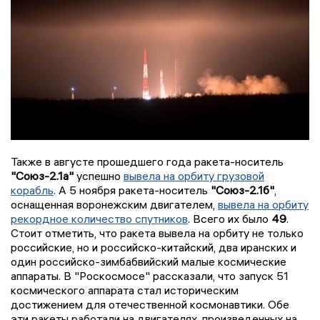
Также в августе прошедшего года ракета-носитель
"Союз-2.1а"
успешно
вывела на орбиту грузовой
корабль
. А 5 ноября ракета-носитель
"Союз-2.1б"
,
оснащенная воронежским двигателем,
вывела на орбиту
рекордное количество спутников
. Всего их было
49
.
Стоит отметить, что ракета вывела на орбиту не только
российские, но и российско-китайский, два иранских и
один российско-зимбабвийский малые космические
аппараты. В "Роскосмосе" рассказали, что запуск 51
космического аппарата стал историческим
достижением для отечественной космонавтики. Обе
эти ракеты работали на двигателях, произведенных на