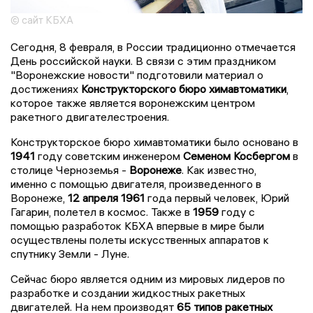
© сайт КБХА
Сегодня, 8 февраля, в России традиционно отмечается
День российской науки. В связи с этим праздником
"Воронежские новости" подготовили материал о
достижениях
Конструкторского бюро химавтоматики
,
которое также является воронежским центром
ракетного двигателестроения.
Конструкторское бюро химавтоматики было основано в
1941
году советским инженером
Семеном Косбергом
в
столице Черноземья -
Воронеже
. Как известно,
именно с помощью двигателя, произведенного в
Воронеже,
12 апреля 1961
года первый человек, Юрий
Гагарин, полетел в космос. Также в
1959
году с
помощью разработок КБХА впервые в мире были
осуществлены полеты искусственных аппаратов к
спутнику Земли - Луне.
Сейчас бюро является одним из мировых лидеров по
разработке и создании жидкостных ракетных
двигателей. На нем производят
65 типов ракетных