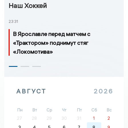
Наш Хоккей
23:31
В Ярославле перед матчем с
«Трактором» поднимут стяг
«Локомотива»
АВГУСТ
2026
Пн
Вт
Ср
Чт
Пт
Сб
Вс
27
28
29
30
31
1
2
3
4
5
6
7
8
9