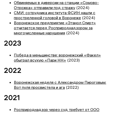
Обвиняемых в диверсии на станции «Сомово-
Отрожка» отправили под стражу
(2024)
СМИ: сотрудника института ФСИН нашли с
простреленной головой в Воронеже
(2024)
Воронежское предприятие «Этанол Спирт»
отчитается перед Росприроднадзором за
многочисленные нарушения
(2024)
2023
Победа в меньшинстве: воронежский «Факел»
обыграл всухую «Пари НН»
(2023)
2022
Воронежская неделя с Александром Пироговым:
Вот пуля просвистела и ага
(2022)
2021
Росприроднадзор через суд требует от ООО