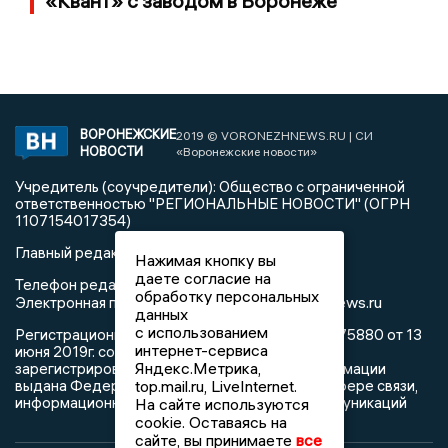
«Квант» с заводом в Воронеже
ВОРОНЕЖСКИЕ
2019 © VORONEZHNEWS.RU | СИ
НОВОСТИ
«Воронежские новости»
Учредитель (соучредители): Общество с ограниченной
ответственностью "РЕГИОНАЛЬНЫЕ НОВОСТИ" (ОГРН
1107154017354)
Главный редактор: Пирогов А.А.
Нажимая кнопку вы
даете согласие на
Телефон редакции: +7 (473) 262 77 92
обработку персональных
info@voronezhnews.ru
Электронная почта редакции:
данных
с использованием
Регистрационный номер: серия Эл № ФС 77 - 75880 от 13
интернет-сервиса
июня 2019г. согласно выписке из реестра
Яндекс.Метрика,
зарегистрированных средств массовой информации
выдана Федеральной службой по надзору в сфере связи,
top.mail.ru, LiveInternet.
информационных технологий и массовых коммуникаций
На сайте используются
cookie. Оставаясь на
сайте, вы принимаете
все