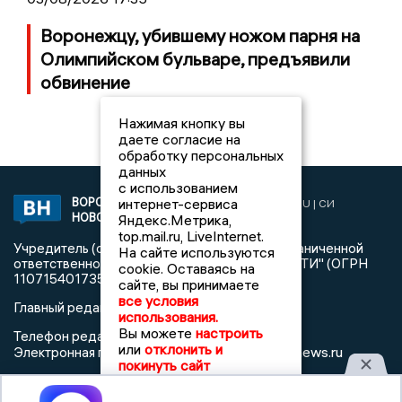
Воронежцу, убившему ножом парня на
Олимпийском бульваре, предъявили
обвинение
Нажимая кнопку вы
даете согласие на
обработку персональных
данных
с использованием
ВОРОНЕЖСКИЕ
интернет-сервиса
2019 © VORONEZHNEWS.RU | СИ
НОВОСТИ
Яндекс.Метрика,
«Воронежские новости»
top.mail.ru, LiveInternet.
Учредитель (соучредители): Общество с ограниченной
На сайте используются
ответственностью "РЕГИОНАЛЬНЫЕ НОВОСТИ" (ОГРН
cookie. Оставаясь на
1107154017354)
сайте, вы принимаете
все условия
Главный редактор: Пирогов А.А.
использования.
Вы можете
настроить
Телефон редакции: +7 (473) 262 77 92
или
отклонить и
info@voronezhnews.ru
Электронная почта редакции:
покинуть сайт
Регистрационный номер: серия Эл № ФС 77 - 75880 от 13
июня 2019г. согласно выписке из реестра