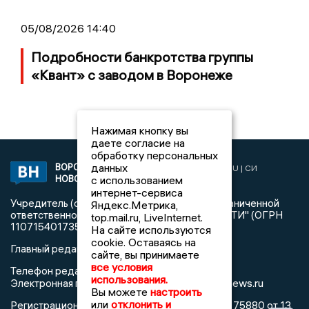
05/08/2026 14:40
Подробности банкротства группы
«Квант» с заводом в Воронеже
Нажимая кнопку вы
даете согласие на
обработку персональных
данных
ВОРОНЕЖСКИЕ
2019 © VORONEZHNEWS.RU | СИ
НОВОСТИ
с использованием
«Воронежские новости»
интернет-сервиса
Учредитель (соучредители): Общество с ограниченной
Яндекс.Метрика,
ответственностью "РЕГИОНАЛЬНЫЕ НОВОСТИ" (ОГРН
top.mail.ru, LiveInternet.
1107154017354)
На сайте используются
cookie. Оставаясь на
Главный редактор: Пирогов А.А.
сайте, вы принимаете
все условия
Телефон редакции: +7 (473) 262 77 92
использования.
info@voronezhnews.ru
Электронная почта редакции:
Вы можете
настроить
или
отклонить и
Регистрационный номер: серия Эл № ФС 77 - 75880 от 13