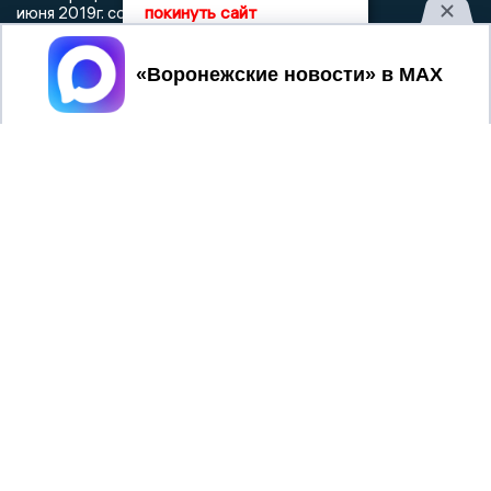
покинуть сайт
июня 2019г. согласно выписке из реестра
зарегистрированных средств массовой информации
выдана Федеральной службой по надзору в сфере связи,
Принять
информационных технологий и массовых коммуникаций
При использовании любого материала с данного сайта
гиперссылка на Сетевое издание «Воронежские новости»
обязательна.
Сообщения на сером фоне размещены на правах рекламы
@mazov
MAX
Написать директору в телеграм
или
О холдинге
Вакансии
Реклама
Дежурный по новостям
16+