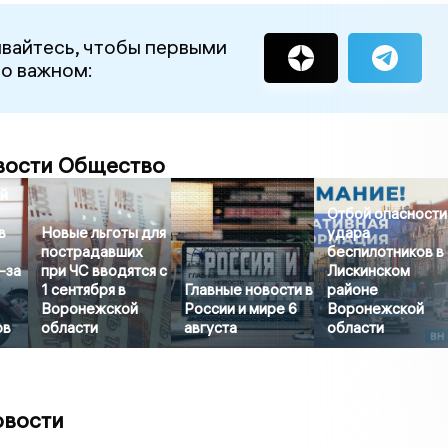
вайтесь, чтобы первыми
 о важном:
вости Общество
й
Отбой опасности
в
Новые льготы для
удара
пострадавших
беспилотников в
-за
при ЧС вводятся с
Лискинском
1 сентября в
Главные новости в
районе
Воронежской
России и мире 6
Воронежской
ов
области
августа
области
овости