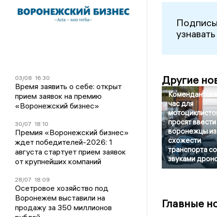
Подписы
узнавать
Другие но
03/08
16:30
Время заявить о себе: открыт
Комендантски
прием заявок на премию
час для
«Воронежский бизнес»
мотоциклисто
просят ввести
30/07
18:10
воронежцы из
Премия «Воронежский бизнес»
схожести
ждет победителей-2026: 1
транспорта со
августа стартует прием заявок
звуками дрон
от крупнейших компаний
28/07
18:09
Осетровое хозяйство под
Воронежем выставили на
Главные н
продажу за 350 миллионов
рублей