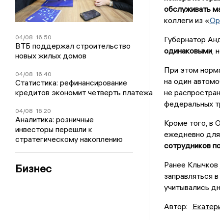
обслуживать маш
коллеги из «
Ор
04/08
16:50
Губернатор Ан
ВТБ поддержал строительство
одинаковыми
, 
новых жилых домов
При этом норма
04/08
16:40
на один автомо
Статистика: рефинансирование
не распростран
кредитов экономит четверть платежа
федеральных т
04/08
16:20
Аналитика: розничные
Кроме того, в 
инвесторы перешли к
ежедневно для
стратегическому накоплению
сотрудников по
Ранее Клычков
Бизнес
заправляться в
учитывались дн
Автор:
Екатер