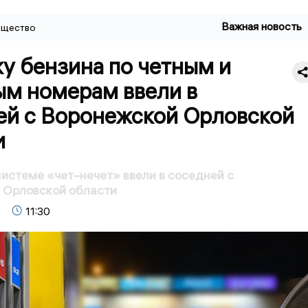
Важная новость
щество
у бензина по четным и
ым номерам ввели в
ей с Воронежской Орловской
и
системе «чет–нечет» ввели в соседней с
 Орловской области
11:30