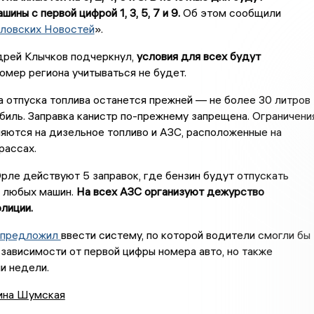
ины с первой цифрой 1, 3, 5, 7 и 9.
Об этом сообщили
ловских Новостей
».
дрей Клычков подчеркнул,
условия для всех будут
номер региона учитываться не будет.
 отпуска топлива останется прежней — не более 30 литров
биль. Заправка канистр по-прежнему запрещена. Ограничени
яются на дизельное топливо и АЗС, расположенные на
рассах.
Орле действуют 5 заправок, где бензин будут отпускать
 любых машин.
На всех АЗС организуют дежурство
лиции.
предложил
ввести систему, по которой водители смогли бы
 зависимости от первой цифры номера авто, но также
и недели.
ина Шумская