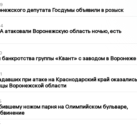
39
нежского депутата Госдумы объявили в розыск
54
 атаковали Воронежскую область ночью, есть
0
банкротства группы «Квант» с заводом в Воронеже
1
давших при атаке на Краснодарский край оказалис
ицы Воронежской области
5
бившему ножом парня на Олимпийском бульваре,
обвинение
2