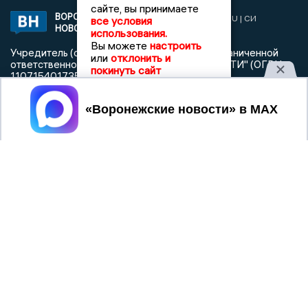
сайте, вы принимаете
ВОРОНЕЖСКИЕ
2019 © VORONEZHNEWS.RU | СИ
все условия
НОВОСТИ
«Воронежские новости»
использования.
Вы можете
настроить
Учредитель (соучредители): Общество с ограниченной
или
отклонить и
ответственностью "РЕГИОНАЛЬНЫЕ НОВОСТИ" (ОГРН
покинуть сайт
1107154017354)
Главный редактор: Пирогов А.А.
Принять
Телефон редакции: +7 (473) 262 77 92
info@voronezhnews.ru
Электронная почта редакции:
Регистрационный номер: серия Эл № ФС 77 - 75880 от 13
июня 2019г. согласно выписке из реестра
зарегистрированных средств массовой информации
выдана Федеральной службой по надзору в сфере связи,
информационных технологий и массовых коммуникаций
При использовании любого материала с данного сайта
гиперссылка на Сетевое издание «Воронежские новости»
обязательна.
Сообщения на сером фоне размещены на правах рекламы