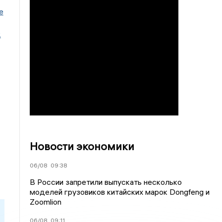
е
2
Новости экономики
06/08
09:38
В России запретили выпускать несколько
моделей грузовиков китайских марок Dongfeng и
Zoomlion
06/08
09:11