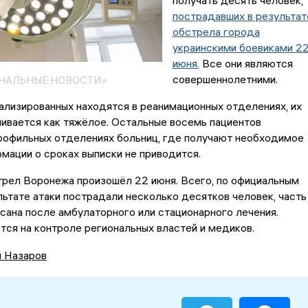
получать десять человек,
пострадавших в результат
обстрела города
украинскими боевиками 2
июня.
Все они являются
совершеннолетними.
ОНАЛЬНЫЕ НОВОСТИ»
ализированных находятся в реанимационных отделениях, их
ивается как тяжёлое. Остальные восемь пациентов
рофильных отделениях больниц, где получают необходимое
мации о сроках выписки не приводится.
трел Воронежа произошёл 22 июня. Всего, по официальным
льтате атаки пострадали несколько десятков человек, часть
исана после амбулаторного или стационарного лечения.
тся на контроле региональных властей и медиков.
й Назаров