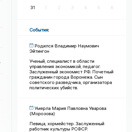
31
1
2
3
4
5
6
События
:
Родился Владимир Наумович
Эйтингон
Ученый, специалист в области
ь
управления экономикой, педагог.
Заслуженный экономист РФ. Почетный
гражданин города Воронежа. Сын
советского разведчика, организатора
политических убийств.
Умерла Мария Павловна Уварова
(Морозова)
Певица, хормейстер. Заслуженный
работник культуры РСФСР.