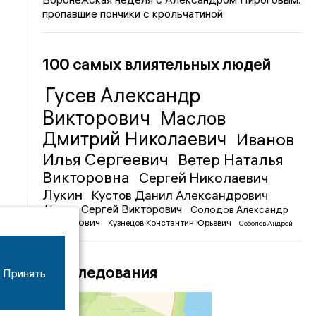
пропавшие пончики с крольчатиной
100 самых влиятельных людей
Гусев Александр
Викторович
Маслов
Дмитрий Николаевич
Иванов
Илья Сергеевич
Ветер Наталья
Викторовна
Сергей Николаевич
Лукин
Кустов Данил Александрович
Чижов Сергей Викторович
Солодов Александр
Михайлович
Кузнецов Константин Юрьевич
Соболев Андрей
Иванович
Расследования
Принять