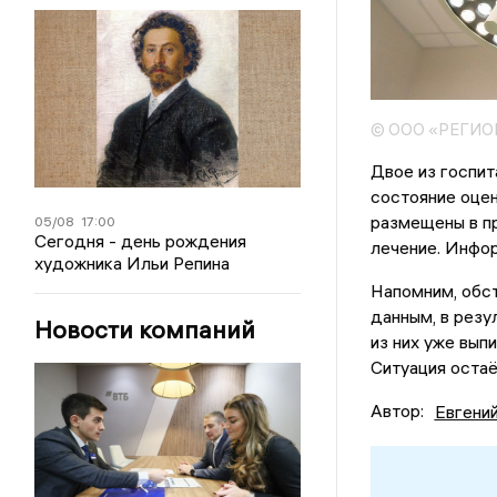
© ООО «РЕГИ
Двое из госпит
состояние оцен
размещены в п
05/08
17:00
Сегодня - день рождения
лечение. Инфор
художника Ильи Репина
Напомним, обс
данным, в резу
Новости компаний
из них уже вып
Ситуация остаё
Автор:
Евгени