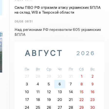
Силы ПВО РФ отразили атаку украинских БПЛА
на склад WB в Тверской области
06/08
08:51
Над регионами РФ перехватили 605 украинских
БПЛА
я
АВГУСТ
2026
Пн
Вт
Ср
Чт
Пт
Сб
Вс
27
28
29
30
31
1
2
3
4
5
6
7
8
9
10
11
12
13
14
15
16
17
18
19
20
21
22
23
24
25
26
27
28
29
30