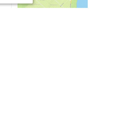
04/03
09:50
«Зимники» против «летников», а Попенков
против всех. Электроколлапс на окраине
Воронежа
Интервью
01/08
08:10
«Трус не работает в инкассации»: как устроена
работа перевозчика денег
30/07
08:00
Партбилет у сердца и вера в Бога: капитан 1-го
ранга Леонид Попов про службу на подводной