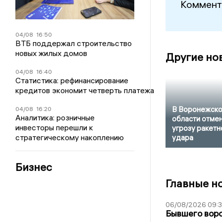
Коммент
04/08
16:50
ВТБ поддержал строительство
новых жилых домов
Другие но
04/08
16:40
Статистика: рефинансирование
кредитов экономит четверть платежа
В Воронежск
04/08
16:20
Аналитика: розничные
области отме
инвесторы перешли к
угрозу ракетн
стратегическому накоплению
удара
Бизнес
Главные н
06/08/2026 09:
Бывшего воро