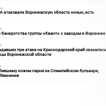
54
 атаковали Воронежскую область ночью, есть
0
банкротства группы «Квант» с заводом в Воронеже
1
давших при атаке на Краснодарский край оказалис
ицы Воронежской области
5
бившему ножом парня на Олимпийском бульваре,
обвинение
2