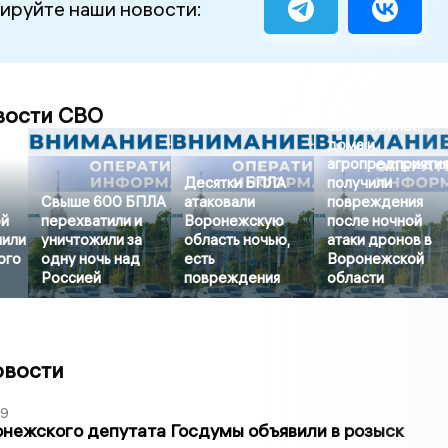
ируйте наши новости:
Семь
вости СВО
автомобилей,
дома и
агропредприяти
Десятки БПЛА
получили
Свыше 600 БПЛА
атаковали
повреждения
ой
перехватили и
Воронежскую
после ночной
нили
уничтожили за
область ночью,
атаки дронов в
ого
одну ночь над
есть
Воронежской
Россией
повреждения
области
овости
39
нежского депутата Госдумы объявили в розыск