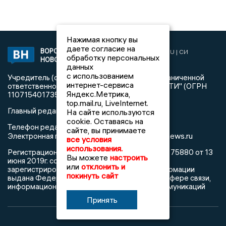
Нажимая кнопку вы
даете согласие на
ВОРОНЕЖСКИЕ
2019 © VORONEZHNEWS.RU | СИ
обработку персональных
НОВОСТИ
«Воронежские новости»
данных
с использованием
Учредитель (соучредители): Общество с ограниченной
интернет-сервиса
ответственностью "РЕГИОНАЛЬНЫЕ НОВОСТИ" (ОГРН
Яндекс.Метрика,
1107154017354)
top.mail.ru, LiveInternet.
Главный редактор: Пирогов А.А.
На сайте используются
cookie. Оставаясь на
Телефон редакции: +7 (473) 262 77 92
сайте, вы принимаете
info@voronezhnews.ru
Электронная почта редакции:
все условия
использования.
Регистрационный номер: серия Эл № ФС 77 - 75880 от 13
Вы можете
настроить
июня 2019г. согласно выписке из реестра
или
отклонить и
зарегистрированных средств массовой информации
покинуть сайт
выдана Федеральной службой по надзору в сфере связи,
информационных технологий и массовых коммуникаций
Принять