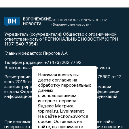
ВОРОНЕЖСКИЕ
2019 © VORONEZHNEWS.RU | СИ
НОВОСТИ
«Воронежские новости»
Учредитель (соучредители): Общество с ограниченной
ответственностью "РЕГИОНАЛЬНЫЕ НОВОСТИ" (ОГРН
1107154017354)
Главный редактор: Пирогов А.А.
Телефон редакции: +7 (473) 262 77 92
info@voronezhnews.ru
Электронная почта редакции:
Нажимая кнопку вы
Регистрационный номер: серия Эл № ФС 77 - 75880 от 13
даете согласие на
июня 2019г. согласно выписке из реестра
обработку персональных
зарегистрированных средств массовой информации
данных
выдана Федеральной службой по надзору в сфере связи,
с использованием
информационных технологий и массовых коммуникаций
интернет-сервиса
Яндекс.Метрика,
top.mail.ru, LiveInternet.
На сайте используются
cookie. Оставаясь на
При использовании любого материала с данного сайта
сайте, вы принимаете
гиперссылка на Сетевое издание «Воронежские новости»