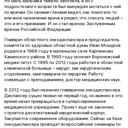
Но мать мальчика тяжело заболела, и он с
подросткового возраста был вынужден мотаться с ней
по врачам. Он своими глазами видел, как помогало то
или иное назначение врача и решил, что спасать людей –
это и его призвание. И он стал врачом. Заслуженным
врачом Российской Федерации.
Главврач областного онкодиспансера и председатель
комитета по здоровью областной думы Иван Мошуров
родился в 1966 году в маленьком селе Карпенково
Каменского района. В 1993 году окончил Воронежский
мединститут. С 1995 по 2012 годы работал в областной
клинической больнице – хирург, зав хирургическим
отделением, замглавврача по хирургии. Работу
совмещал с преподаванием, доктор медицинских наук.
В 2012 году был назначен главврачом онкодиспансера.
Диспансер существовал не первый год, но именно в это
время начал превращаться в суперсовременное
медицинское учреждение. Проект еще не закончен,
строится десятиэтажный хирургический корпус.
Закупается современное оборудование. Сейчас на базе
онкодиспансера проводят всероссийские семинары по