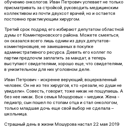
обучению онкологов. Иван Петрович успевает не только
присматривать за стройкой, руководить медицинским
коллективом из почти двухсот врачей, но и остается
постоянно практикующим хирургом.
Третий срок подряд его избирают депутатом областной
думы от Коминтерновского района. Можете смеяться,
он оказался всего лишь одним из двух депутатов-
коминтерновцев, не замешанных в покупке
административного ресурса. Девять его коллег по
партии предпочли заплатить за мандат, а теперь
выступают свидетелями, хорошо еще, что свидетелями,
в унизительном для них уголовном деле.
Иван Петрович - искренне верующий, воцерквленный
человек. Он не из тех хирургов, кто «резали, но души не
увидели». Совесть, говорит, тоже никак не пощупаешь. А
без нее никак. Вся семья Мошуровых – медики. Жена -
педиатр, сын пошел по стопам отца и стал онкологом,
только младшая дочь еще свой выбор не сделала –
школьница.
Страшный день в жизни Мошурова настал 22 мая 2019