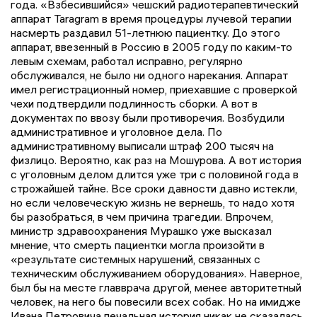
года. «Взбесившийся» чешcкий радиотерапевтический
аппарат Taragram в время процедуры лучевой терапии
насмерть раздавил 51-летнюю пациентку. До этого
аппарат, ввезенный в Россию в 2005 году по каким-то
левым схемам, работал исправно, регулярно
обслуживался, не было ни одного нарекания. Аппарат
имел регистрационный номер, приехавшие с проверкой
чехи подтвердили подлинность сборки. А вот в
документах по ввозу были противоречия. Возбудили
административное и уголовное дела. По
административному выписали штраф 200 тысяч на
физлицо. Вероятно, как раз на Мошурова. А вот история
с уголовным делом длится уже три с половиной года в
строжайшей тайне. Все сроки давности давно истекли,
но если человеческую жизнь не вернешь, то надо хотя
бы разобраться, в чем причина трагедии. Впрочем,
министр здравоохранения Мурашко уже высказал
мнение, что смерть пациентки могла произойти в
«результате системных нарушений, связанных с
техническим обслуживанием оборудования». Наверное,
был бы на месте главврача другой, менее авторитетный
человек, на него бы повесили всех собак. Но на имидже
Ивана Петровича печальная история никак не сказалась.