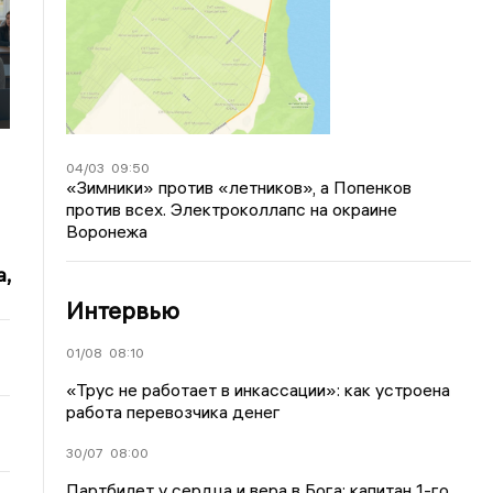
04/03
09:50
«Зимники» против «летников», а Попенков
против всех. Электроколлапс на окраине
Воронежа
,
Интервью
01/08
08:10
«Трус не работает в инкассации»: как устроена
работа перевозчика денег
30/07
08:00
Партбилет у сердца и вера в Бога: капитан 1-го