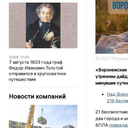
07/08
17:00
© ООО "Региона
7 августа 1803 года граф
Федор Иванович Толстой
«Воронежские 
отправился в кругосветное
утреннем дайд
путешествие
минувшие сутки
Над Воро
Новости компаний
216 беспи
21 беспилотни
два города и ш
БПЛА
повреди