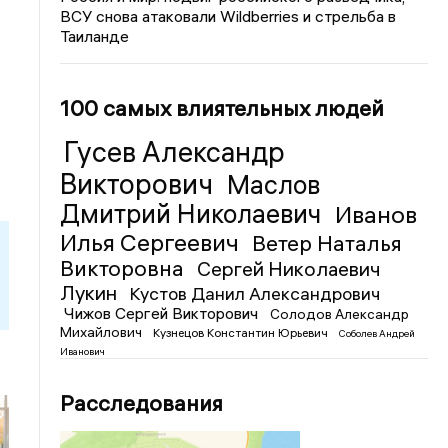
ВСУ снова атаковали Wildberries и стрельба в
Таиланде
100 самых влиятельных людей
Гусев Александр
Викторович
Маслов
Дмитрий Николаевич
Иванов
Илья Сергеевич
Ветер Наталья
Викторовна
Сергей Николаевич
Лукин
Кустов Данил Александрович
Чижов Сергей Викторович
Солодов Александр
Михайлович
Кузнецов Константин Юрьевич
Соболев Андрей
Иванович
Расследования