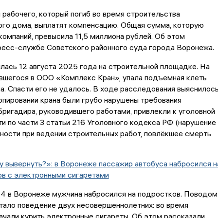
рабочего, который погиб во время строительства
ого дома, выплатят компенсацию. Общая сумма, которую
компаний, превысила 11,5 миллиона рублей. Об этом
ресс-службе Советского районного суда города Воронежа.
лась 12 августа 2025 года на строительной площадке. На
вшегося в ООО «Комплекс Кран», упала подъемная клеть
а. Спасти его не удалось. В ходе расследования выяснилось
опировании крана были грубо нарушены требования
Бригадира, руководившего работами, привлекли к уголовной
и по части 3 статьи 216 Уголовного кодекса РФ (нарушение
ности при ведении строительных работ, повлёкшее смерть
у вывернуть?»: в Воронеже пассажир автобуса набросился н
ов с электронными сигаретами
4 в Воронеже мужчина набросился на подростков. Поводом
тало поведение двух несовершеннолетних: во время
ачали курить электронные сигареты. Об этом рассказали