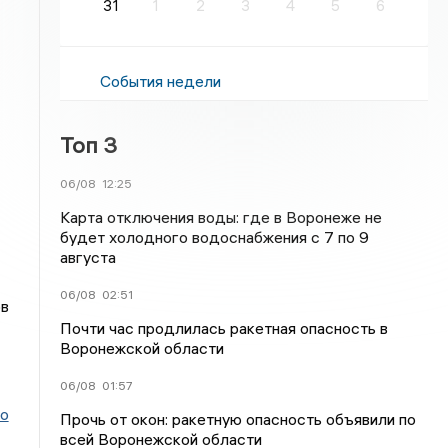
31
1
2
3
4
5
6
События недели
Топ 3
06/08
12:25
Карта отключения воды: где в Воронеже не
будет холодного водоснабжения с 7 по 9
августа
06/08
02:51
ов
Почти час продлилась ракетная опасность в
Воронежской области
06/08
01:57
го
Прочь от окон: ракетную опасность объявили по
всей Воронежской области