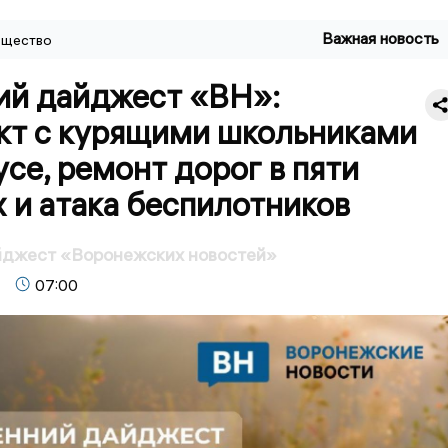
Важная новость
щество
ий дайджест «ВН»:
кт с курящими школьниками
усе, ремонт дорог в пяти
 и атака беспилотников
йджест «Воронежских новостей»
07:00