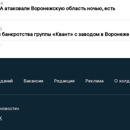
54
 атаковали Воронежскую область ночью, есть
0
банкротства группы «Квант» с заводом в Воронеже
2
зданий
Вакансии
Редакция
Реклама
О холд
новости»
X