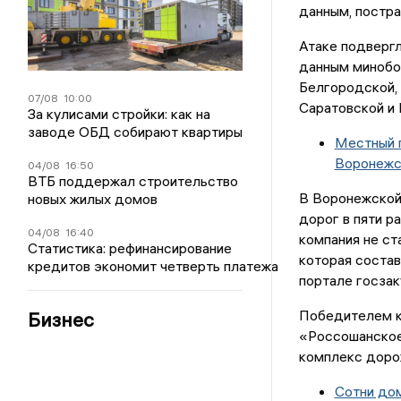
данным, постра
Атаке подвергл
данным минобо
Белгородской, 
07/08
10:00
Саратовской и 
За кулисами стройки: как на
заводе ОБД собирают квартиры
Местный п
Воронежс
04/08
16:50
ВТБ поддержал строительство
В Воронежской
новых жилых домов
дорог в пяти ра
04/08
16:40
компания не ст
Статистика: рефинансирование
которая состав
кредитов экономит четверть платежа
портале госзак
Победителем к
Бизнес
«Россошанское
комплекс доро
Сотни дом