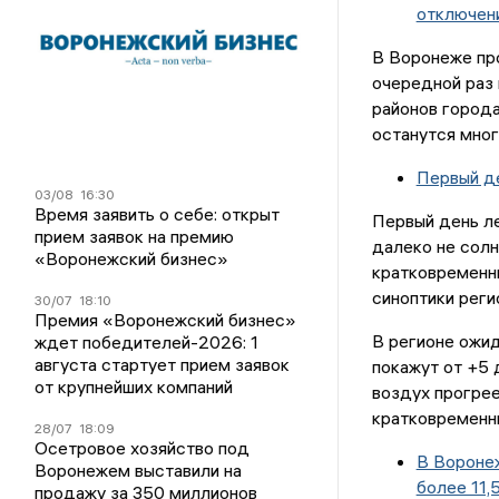
отключен
В Воронеже пр
очередной раз 
районов города
останутся мног
Первый де
03/08
16:30
Время заявить о себе: открыт
Первый день л
прием заявок на премию
далеко не солн
«Воронежский бизнес»
кратковременн
синоптики реги
30/07
18:10
Премия «Воронежский бизнес»
В регионе ожи
ждет победителей-2026: 1
августа стартует прием заявок
покажут от +5 
от крупнейших компаний
воздух прогрее
кратковременны
28/07
18:09
Осетровое хозяйство под
В Воронеж
Воронежем выставили на
более 11,
продажу за 350 миллионов