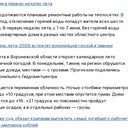
ия в первую неделю лета
одолжаются плановые ремонтные работы на теплосетях. В
под отключение горячей воды попадут жители всех шести
. В первую неделю лета, с 1 по 7 июня, без горячей воды
оквартирные дома в разных частях областного центра.
нь лета-2026 встретит воронежцев грозой и ливнем
ета в Воронежской области откроет календарное лето
ечной погодой. В понедельник, 1 июня, на регион обрушатся
ые дожди, местами — с грозами. Прогнозом поделились
онального Гидрометцентра.
дается переменная облачность. Ночью столбики термометр
до +10 градусов, при этом местами опустится туман. Днём
тся до +16...+21 градуса, но повсеместно пройдут
е осадки, а в отдельных районах — грозы.
е суд обязал компании выплатить семье погибшего рабоче
5 миллиона рублей