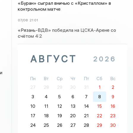
«Буран» сыграл вничью с «Кристаллом» в
контрольном матче
07/08
21:01
«Рязань-ВДВ» победила на ЦСКА-Арене со
счётом 4:2
АВГУСТ
2026
 и
Пн
Вт
Ср
Чт
Пт
Сб
Вс
27
28
29
30
31
1
2
3
4
5
6
7
8
9
10
11
12
13
14
15
16
17
18
19
20
21
22
23
24
25
26
27
28
29
30