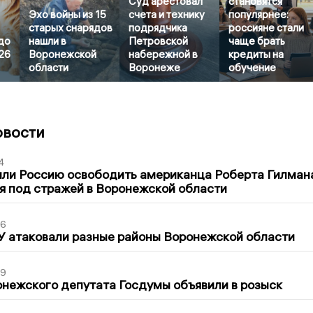
Суд арестовал
становятся
Эхо войны из 15
счета и технику
популярнее:
старых снарядов
подрядчика
россияне стали
до
нашли в
Петровской
чаще брать
26
Воронежской
набережной в
кредиты на
области
Воронеже
обучение
овости
4
ли Россию освободить американца Роберта Гилмана
я под стражей в Воронежской области
06
У атаковали разные районы Воронежской области
39
нежского депутата Госдумы объявили в розыск