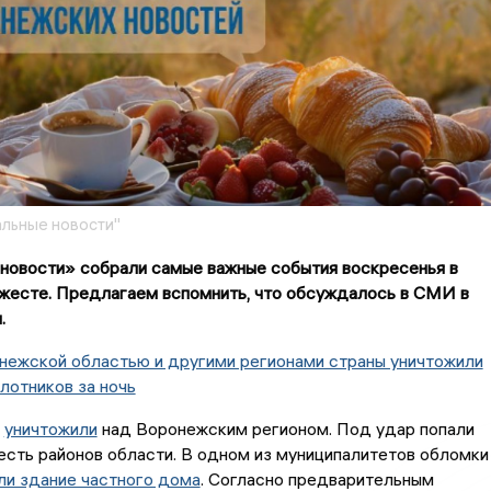
льные новости"
новости» собрали самые важные события воскресенья в
жесте. Предлагаем вспомнить, что обсуждалось в СМИ в
.
нежской областью и другими регионами страны уничтожили
лотников за ночь
к
уничтожили
над Воронежским регионом. Под удар попали
есть районов области. В одном из муниципалитетов обломки
ли здание частного дома
. Согласно предварительным