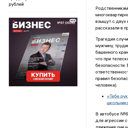
рублей
Родственникам 
многоквартирн
взыщут с двух 
рассказали в п
Трагедия случи
мужчину, труди
башенного кран
что при телеск
безопасности. 
ответственност
правил безопас
человека).
«Тебе рук
школьник
В автобусе №6
для агрессии с
движения они н