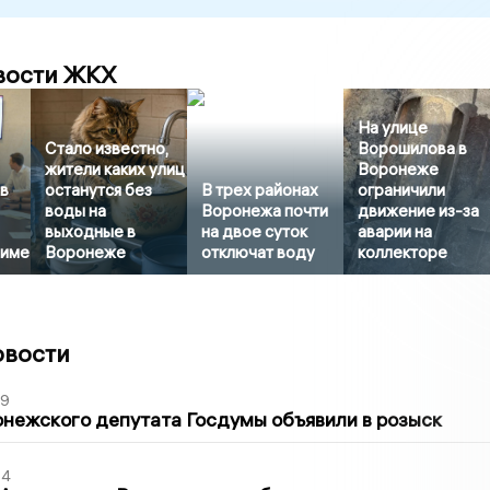
вости ЖКХ
На улице
Стало известно,
Ворошилова в
жители каких улиц
Воронеже
 в
останутся без
В трех районах
ограничили
воды на
Воронежа почти
движение из-за
выходные в
на двое суток
аварии на
зиме
Воронеже
отключат воду
коллекторе
овости
39
нежского депутата Госдумы объявили в розыск
54