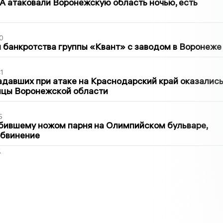
 атаковали Воронежскую область ночью, есть
0
банкротства группы «Квант» с заводом в Воронеже
1
давших при атаке на Краснодарский край оказалис
ицы Воронежской области
5
бившему ножом парня на Олимпийском бульваре,
обвинение
2