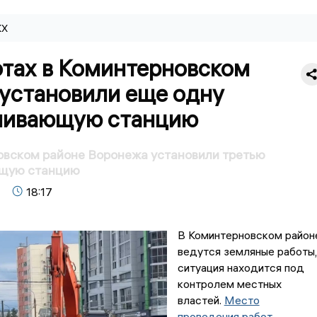
КХ
отах в Коминтерновском
 установили еще одну
чивающую станцию
овском районе Воронежа установили третью
щую станцию
18:17
В Коминтерновском район
ведутся земляные работы,
ситуация находится под
контролем местных
властей.
Место
проведения работ