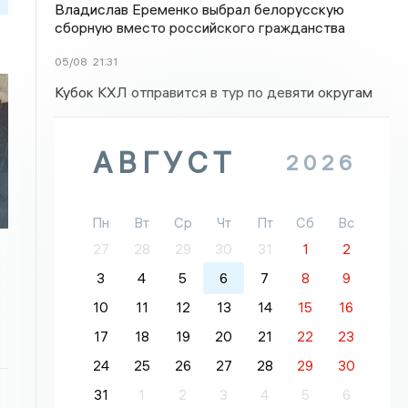
Владислав Еременко выбрал белорусскую
сборную вместо российского гражданства
05/08
21:31
Кубок КХЛ отправится в тур по девяти округам
АВГУСТ
2026
Пн
Вт
Ср
Чт
Пт
Сб
Вс
27
28
29
30
31
1
2
3
4
5
6
7
8
9
10
11
12
13
14
15
16
17
18
19
20
21
22
23
24
25
26
27
28
29
30
31
1
2
3
4
5
6