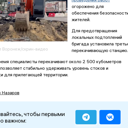
огорожено для
обеспечения безопасност
жителей.
Для предотвращения
локальных подтоплений
бригада установила треть
л Воронеж/скрин-видео
перекачивающую станцию.
ремя специалисты перекачивают около 2 500 кубометров
о позволяет стабильно удерживать уровень стоков и
ки для прилегающей территории.
й Назаров
вайтесь, чтобы первыми
 о важном: