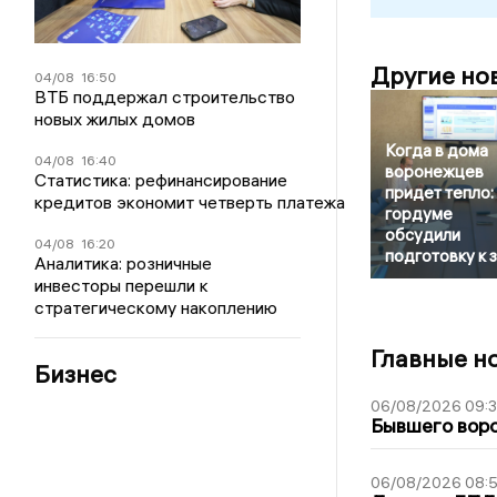
Другие но
04/08
16:50
ВТБ поддержал строительство
новых жилых домов
Когда в дома
04/08
16:40
воронежцев
Статистика: рефинансирование
придет тепло:
кредитов экономит четверть платежа
гордуме
обсудили
04/08
16:20
подготовку к 
Аналитика: розничные
инвесторы перешли к
стратегическому накоплению
Главные н
Бизнес
06/08/2026 09:
Бывшего воро
06/08/2026 08: