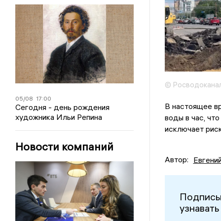
© Росводокана
05/08
17:00
В настоящее в
Сегодня - день рождения
художника Ильи Репина
воды в час, чт
исключает рис
Новости компаний
Автор:
Евгени
Подписы
узнавать