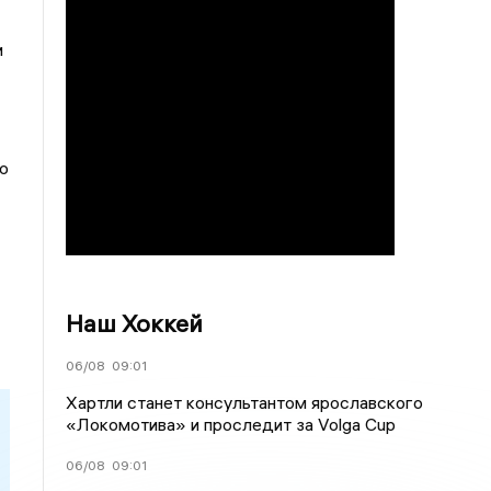
и
ю
Наш Хоккей
06/08
09:01
Хартли станет консультантом ярославского
«Локомотива» и проследит за Volga Cup
06/08
09:01