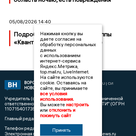
05/08/2026 14:40
Нажимая кнопку вы
Подробности банкротства группы
даете согласие на
«Квант» с заводом в Воронеже
обработку персональных
данных
с использованием
интернет-сервиса
Яндекс.Метрика,
top.mail.ru, LiveInternet.
На сайте используются
cookie. Оставаясь на
ВОРОНЕЖСКИЕ
2019 © VORONEZHNEWS.RU | СИ
сайте, вы принимаете
НОВОСТИ
«Воронежские новости»
все условия
Учредитель (соучредители): Общество с ограниченной
использования.
ответственностью "РЕГИОНАЛЬНЫЕ НОВОСТИ" (ОГРН
Вы можете
настроить
1107154017354)
или
отклонить и
покинуть сайт
Главный редактор: Пирогов А.А.
Телефон редакции: +7 (473) 262 77 92
Принять
info@voronezhnews.ru
Электронная почта редакции: