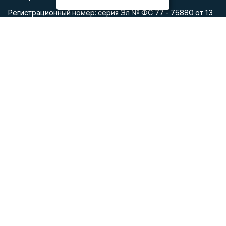
Регистрационный номер: серия Эл № ФС 77 - 75880 от 13
июня 2019г. согласно выписке из реестра
зарегистрированных средств массовой информации
выдана Федеральной службой по надзору в сфере связи,
информационных технологий и массовых коммуникаций
При использовании любого материала с данного сайта
гиперссылка на Сетевое издание «Воронежские новости»
обязательна.
Сообщения на сером фоне размещены на правах рекламы
@mazov
MAX
Написать директору в телеграм
или
О холдинге
Вакансии
Реклама
Дежурный по новостям
16+